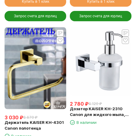
Купить в 1 клик
Купить в 1 клик
Запрос счета для юрлиц
Запрос счета для юрлиц
2 780
₽
6 120
₽
Дозатор KAISER KH-2310
Canon для жидкого мыла,
3 030
₽
6 670
₽
настенный
Держатель KAISER KH-4301
В наличии
Canon полотенца
В наличии