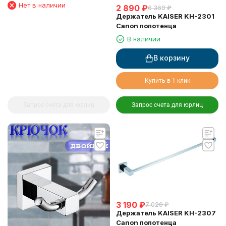
освежителя воздуха
Нет в наличии
2 890
₽
6 360
₽
Держатель KAISER KH-2301
Canon полотенца
В наличии
В корзину
Купить в 1 клик
Запрос счета для юрлиц
Запрос счета для юрлиц
3 190
₽
7 020
₽
Держатель KAISER KH-2307
Canon полотенца