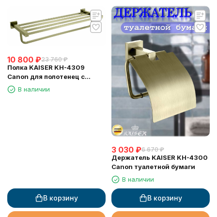
10 800
₽
23 760
₽
Полка KAISER KH-4309
Canon для полотенец с
держателем
В наличии
3 030
₽
6 670
₽
Держатель KAISER KH-4300
Canon туалетной бумаги
В наличии
В корзину
В корзину