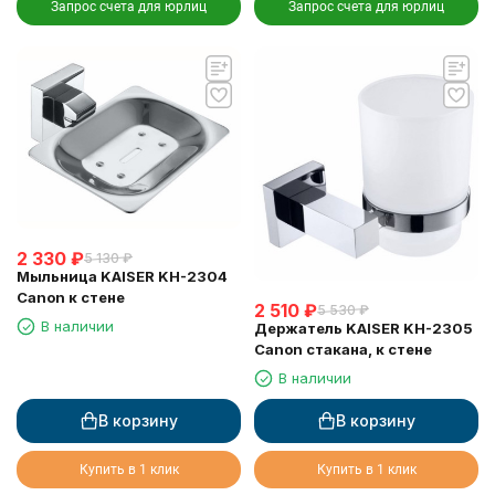
Запрос счета для юрлиц
Запрос счета для юрлиц
2 330
₽
5 130
₽
Мыльница KAISER KH-2304
Canon к стене
2 510
₽
5 530
₽
В наличии
Держатель KAISER KH-2305
Canon стакана, к стене
В наличии
В корзину
В корзину
Купить в 1 клик
Купить в 1 клик