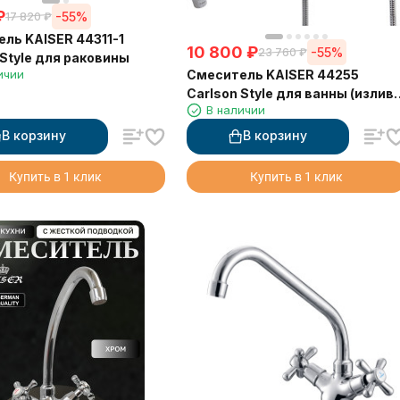
₽
-55%
17 820
₽
ль KAISER 44311-1
10 800
₽
-55%
23 760
₽
 Style для раковины
ичии
Смеситель KAISER 44255
Carlson Style для ванны (излив
В наличии
7242)
В корзину
В корзину
Купить в 1 клик
Купить в 1 клик