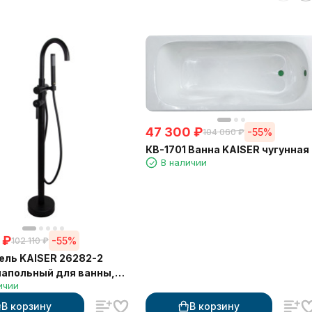
47 300
₽
-55%
104 060
₽
КВ-1701 Ванна KAISER чугунная
В наличии
₽
-55%
102 110
₽
ль KAISER 26282-2
напольный для ванны,
ичии
 матовый
В корзину
В корзину