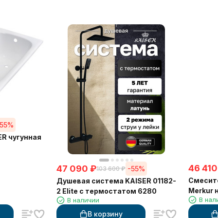
-55%
KAISER чугунная
46 410
47 090
₽
-55%
103 600
₽
Смесите
Душевая система KAISER 01182-
Merkur 
2 Elite с термостатом 6280
В нал
В наличии
чёрный
В корзину