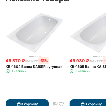
46 870
₽
46 930
₽
-55%
103 120
₽
103 250
₽
КВ-1604 Ванна KAISER чугунная
КВ-1605 Ванна 
В наличии
В наличии
В корзину
В корзину