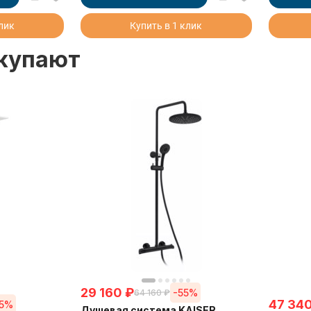
клик
Купить в 1 клик
окупают
29 160
₽
-55%
64 160
₽
47 34
55%
Душевая система KAISER