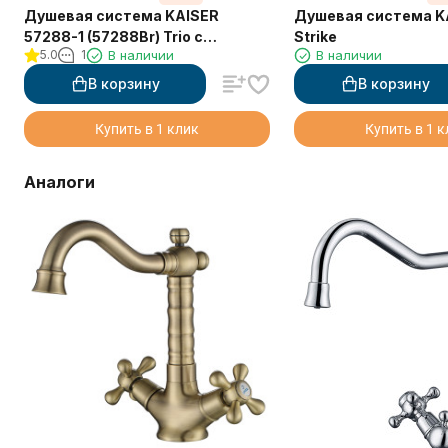
Душевая система KAISER
Душевая система K
57288-1 (57288Br) Trio с
Strike
5.0
1
В наличии
В наличии
дивертором 58DR
В корзину
В корзину
Купить в 1 клик
Купить в 1 
Аналоги