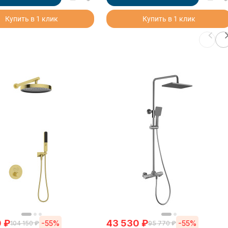
Купить в 1 клик
Купить в 1 клик
0
₽
43 530
₽
-55%
-55%
104 150
₽
95 770
₽