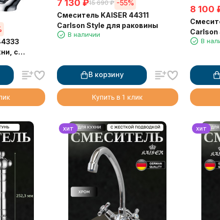
7 130
₽
-55%
15 690
₽
8 100
Смеситель KAISER 44311
Смесите
Carlson Style для раковины
%
Carlson
В наличии
В нал
44333
хни, с
й воды,
В корзину
клик
Купить в 1 клик
хит
хит