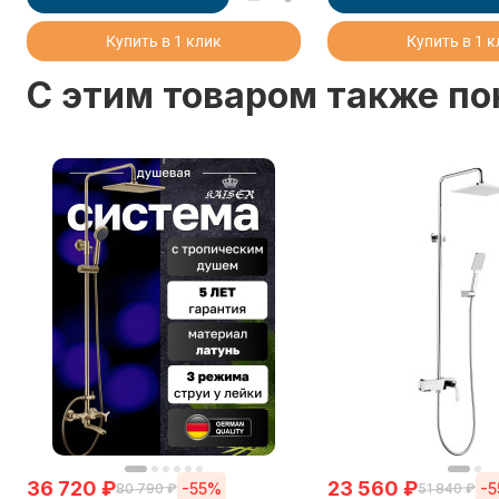
Купить в 1 клик
Купить в 1 
C этим товаром также п
36 720
₽
23 560
₽
-55%
-
80 790
₽
51 840
₽