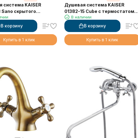
я система KAISER
Душевая система KAISER
 Sano скрытого
01382-15 Cube с термостатом
ичии
В наличии
а, с термостатом
6282
В корзину
В корзину
Купить в 1 клик
Купить в 1 клик