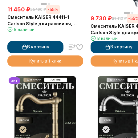
11 450
₽
-55%
25 190
₽
Смеситель KAISER 44411-1
9 730
₽
-55
21 410
₽
Carlson Style для раковины,
Смеситель KAISER 
В наличии
бронзовый
Carlson Style для ку
В наличии
краном для питьево
хром
В корзину
В корзину
Купить в 1 клик
Купить в 1 
хит