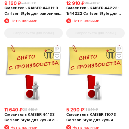
9 160
₽
12 910
₽
20 160
₽
28 410
₽
Смеситель KAISER 44311-3
Смеситель KAISER 44223-
Carlson Style для раковины,
1/44222 Carlson Style для
золотой
ванны
Нет в наличии
Нет в наличии
Запрос счета для юрлиц
Запрос счета для юрлиц
11 640
₽
5 290
₽
25 610
₽
11 640
₽
Смеситель KAISER 44133
Смеситель KAISER 11073
Carlson Style для кухни с
Carlson Style для кухни
краном для питьевой воды
Нет в наличии
Нет в наличии