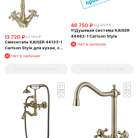
46 750
₽
102 850
₽
!!!Душевая система KAISER
44482-1 Carlson Style
13 720
₽
30 190
₽
Смеситель KAISER 44133-1
Нет в наличии
Carlson Style для кухни, с
подключением фильтра
Нет в наличии
питьевой воды
Запрос счета для юрлиц
Запрос счета для юрлиц