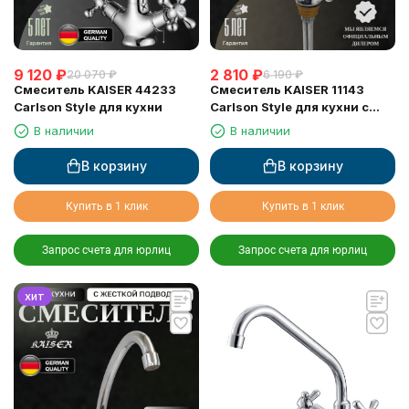
9 120
₽
2 810
₽
20 070
₽
6 190
₽
Смеситель KAISER 44233
Смеситель KAISER 11143
Carlson Style для кухни
Carlson Style для кухни с
жесткой подводкой
В наличии
В наличии
В корзину
В корзину
Купить в 1 клик
Купить в 1 клик
Запрос счета для юрлиц
Запрос счета для юрлиц
хит