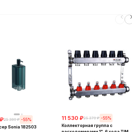
11 530
₽
-55%
25 370
₽
₽
-55%
25 380
₽
Коллекторная группа с
ер Sonia 182503
расходомерами 1", 6 хода TIM,