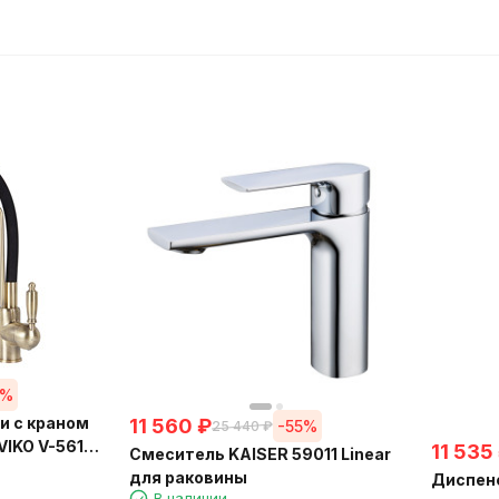
5%
и с краном
11 560
₽
-55%
25 440
₽
VIKO V-5613
11 535
Смеситель KAISER 59011 Linear
зливом
для раковины
Диспенс
В наличии