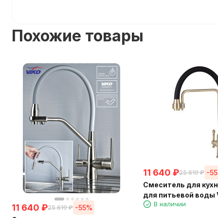
Похожие товары
11 640
₽
-5
25 610
₽
Смеситель для кухн
для питьевой воды 
В наличии
с черным гибким и
11 640
₽
-55%
25 610
₽
Bronze (латунь) Ø35