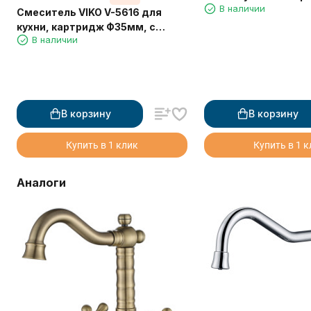
В наличии
Смеситель VIKO V-5616 для
кухни, картридж Ф35мм, с
В наличии
гибким серым изливом, под
фильтр, Хром
В корзину
В корзину
Купить в 1 клик
Купить в 1 
Аналоги