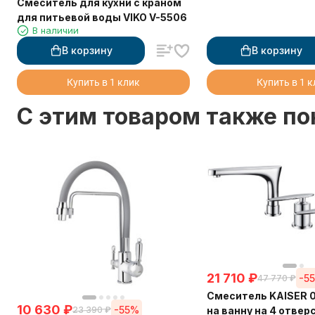
Смеситель для кухни с краном
для питьевой воды VIKO V-5506
В наличии
В корзину
В корзину
Купить в 1 клик
Купить в 1 
C этим товаром также п
21 710
₽
-5
47 770
₽
Смеситель KAISER 0
10 630
₽
-55%
на ванну на 4 отвер
23 390
₽