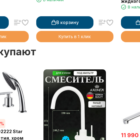
жидког
В нал
В корзину
клик
Купить в 1 клик
окупают
5%
2222 Star
11 990
стия, хром