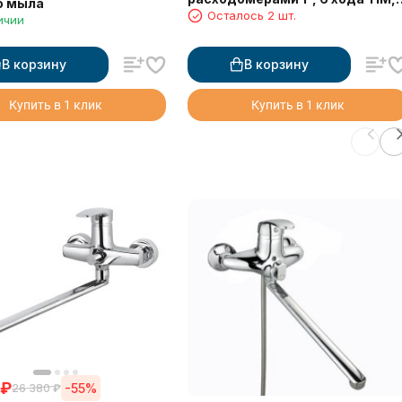
о мыла
Осталось 2 шт.
нерж, без кранов и нак-ков
ичии
(КВАДРАТ)
В корзину
В корзину
Купить в 1 клик
Купить в 1 клик
₽
-55%
26 380
₽