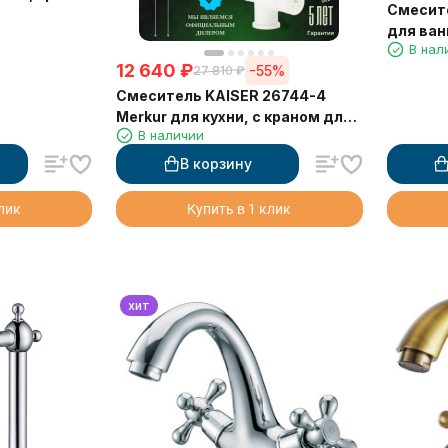
Смесите
для ва
В нал
12 640
₽
-55%
27 810
₽
Смеситель KAISER 26744-4
Merkur для кухни, с краном для
В наличии
питьевой воды, белый матовый
В корзину
клик
Купить в 1 клик
хит