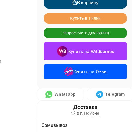
В корзину
Купить в 1 клик
Запрос счета для юрлиц
Купить на Wildberries
й
Купить на Ozon
Whatsapp
Telegram
в г.
Помона
Самовывоз