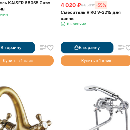
ль KAISER 68055 Guss
4 020
₽
-55%
8 850
₽
нны
Смеситель VIKO V-3215 для
ичии
ванны
В наличии
В корзину
В корзину
Купить в 1 клик
Купить в 1 клик