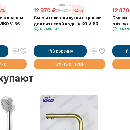
12 870
₽
12 870
5%
-55%
28 320
₽
и с краном
Смеситель для кухни с краном
Смесите
VIKO V-5602
для питьевой воды VIKO V-5603
для кух
В наличии
В нал
м изливом
с черным гибким изливом
питьево
Bronze (латунь) Ø35
гибким 
В корзину
клик
Купить в 1 клик
окупают