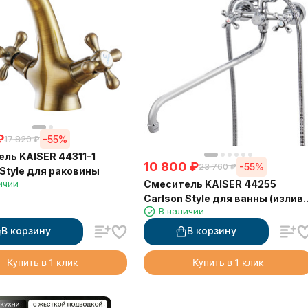
₽
-55%
17 820
₽
ль KAISER 44311-1
10 800
₽
-55%
23 760
₽
 Style для раковины
ичии
Смеситель KAISER 44255
Carlson Style для ванны (излив
В наличии
7242)
В корзину
В корзину
Купить в 1 клик
Купить в 1 клик