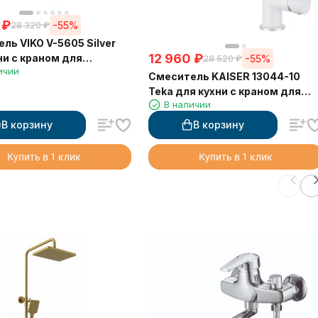
₽
-55%
28 320
₽
ль VIKO V-5605 Silver
12 960
₽
ни с краном для
-55%
28 520
₽
ичии
й воды с черным
Смеситель KAISER 13044-10
изливом (латунь) Ø35
Teka для кухни с краном для
В наличии
питьевой воды, белый глянец
В корзину
В корзину
Купить в 1 клик
Купить в 1 клик