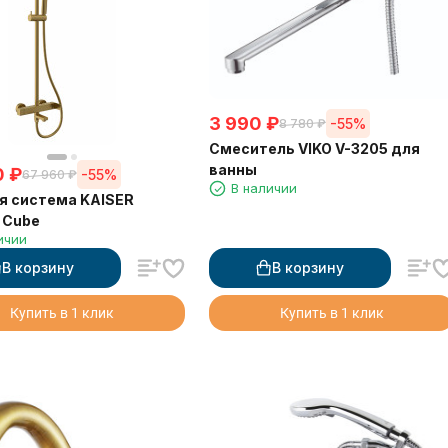
3 990
₽
-55%
8 780
₽
Смеситель VIKO V-3205 для
ванны
0
₽
-55%
67 960
₽
В наличии
я система KAISER
 Cube
ичии
В корзину
В корзину
Купить в 1 клик
Купить в 1 клик