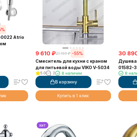
5%
0022 Atrio
ром
9 610
₽
30 89
-55%
21 150
₽
Смеситель для кухни с краном
Душева
для питьевой воды VIKO V-5034
01582-3
5.0
2
В наличии
В нал
В корзину
клик
Купить в 1 клик
хит