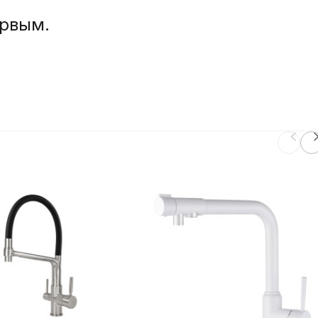
ервым.