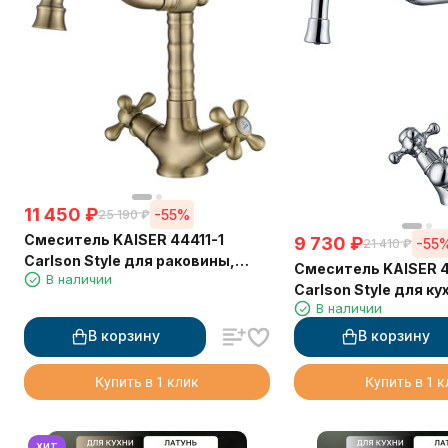
11 450
₽
-55%
25 190
₽
Смеситель KAISER 44411-1
9 730
₽
-55
21 410
₽
Carlson Style для раковины,
Смеситель KAISER 
В наличии
бронзовый
Carlson Style для ку
В наличии
краном для питьево
хром
В корзину
В корзину
Купить в 1 клик
Купить в 1 
хит