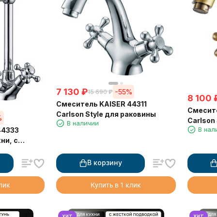
7 130
₽
-55%
15 690
₽
8 100
Смеситель KAISER 44311
Смесите
Carlson Style для раковины
%
Carlson
В наличии
В нал
44333
хни, с
й воды,
В корзину
клик
Купить в 1 клик
хит
хит