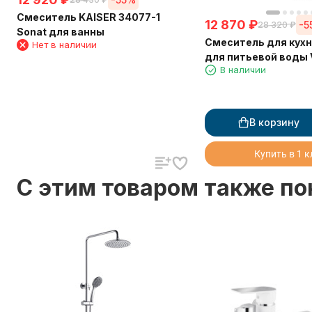
Смеситель KAISER 34077-1
12 870
₽
-5
28 320
₽
Sonat для ванны
Смеситель для кухн
Нет в наличии
для питьевой воды 
В наличии
Ø35 с черным гибки
Black Matt (латунь)
В корзину
Купить в 1 
C этим товаром также п