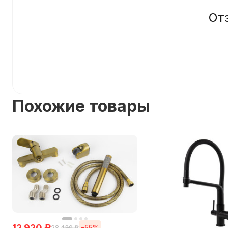
От
Похожие товары
12 920
₽
-55%
28 430
₽