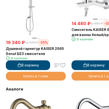
14 480
₽
-5
31 860
₽
Смеситель KAISER 6
для ванны белый/х
В наличии
19 340
₽
-55%
42 550
₽
Душевой гарнитур KAISER 2065
Sonat БЕЗ смесителя
В наличии
В корзину
В корзину
Купить в 1 клик
Купить в 1 
Аналоги