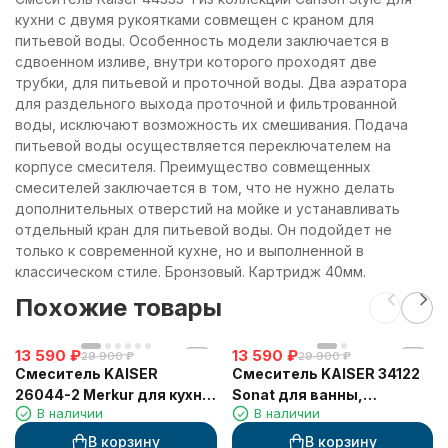
кухни с двумя рукоятками совмещен с краном для
питьевой воды. Особенность модели заключается в
сдвоенном изливе, внутри которого проходят две
трубки, для питьевой и проточной воды. Два аэратора
для раздельного выхода проточной и фильтрованной
воды, исключают возможность их смешивания. Подача
питьевой воды осуществляется переключателем на
корпусе смесителя. Преимущество совмещенных
смесителей заключается в том, что не нужно делать
дополнительных отверстий на мойке и устанавливать
отдельный кран для питьевой воды. Он подойдет не
только к современной кухне, но и выполненной в
классическом стиле. Бронзовый. Картридж 40мм.
Похожие товары
13 590
₽
13 590
₽
29 900
₽
29 900
₽
Смеситель KAISER
Смеситель KAISER 34122
26044-2 Merkur для кухни,
Sonat для ванны,
В наличии
В наличии
с краном для питьевой
скрытого монтажа
воды, черный мрамор
В корзину
В корзину