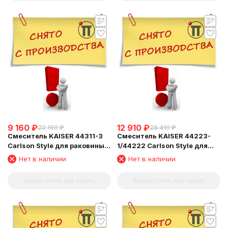
9 160
₽
12 910
₽
20 160
₽
28 410
₽
Смеситель KAISER 44311-3
Смеситель KAISER 44223-
Carlson Style для раковины,
1/44222 Carlson Style для
золотой
ванны
Нет в наличии
Нет в наличии
Запрос счета для юрлиц
Запрос счета для юрлиц