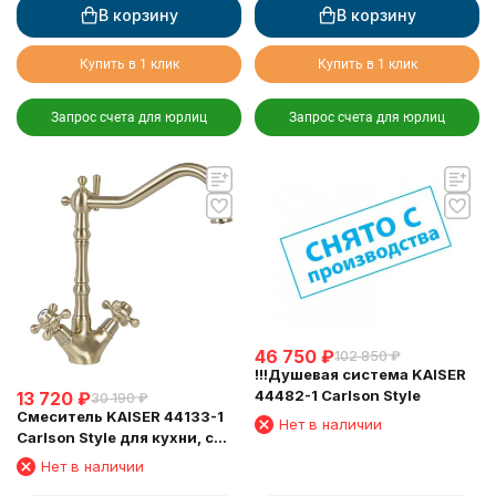
В корзину
В корзину
Купить в 1 клик
Купить в 1 клик
Запрос счета для юрлиц
Запрос счета для юрлиц
46 750
₽
102 850
₽
!!!Душевая система KAISER
44482-1 Carlson Style
13 720
₽
30 190
₽
Смеситель KAISER 44133-1
Нет в наличии
Carlson Style для кухни, с
подключением фильтра
Нет в наличии
питьевой воды