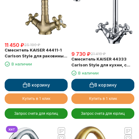
11 450
₽
25 190
₽
Смеситель KAISER 44411-1
9 730
₽
21 410
₽
Carlson Style для раковины,
Смеситель KAISER 44333
бронзовый
В наличии
Carlson Style для кухни, с
краном для питьевой воды,
В наличии
хром
В корзину
В корзину
Купить в 1 клик
Купить в 1 клик
Запрос счета для юрлиц
Запрос счета для юрлиц
хит