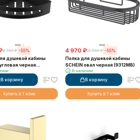
₽
4 970
₽
-55%
-55%
8 780
₽
10 940
₽
ля душевой кабины
Полка для душевой кабины
угловая черная
SCHEIN овал черная (9312MB)
ичии
В наличии
B)
В корзину
В корзину
Купить в 1 клик
Купить в 1 клик