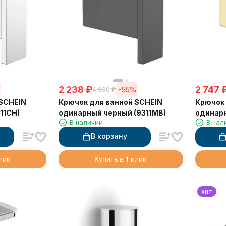
2 238
₽
2 747
-55%
4 930
₽
 SCHEIN
Крючок для ванной SCHEIN
Крючок 
11CH)
одинарный черный (9311MB)
одинар
В наличии
В нал
(9311BG
В корзину
клик
Купить в 1 клик
хит