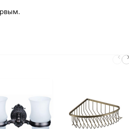
ервым.