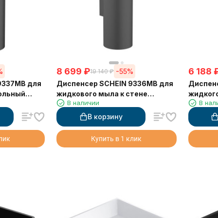
8 699
₽
6 188
%
-55%
19 140
₽
9337MB для
Диспенсер SCHEIN 9336MB для
Диспен
ольный
жидкового мыла к стене
жидког
В наличии
В нал
черный
хром
В корзину
клик
Купить в 1 клик