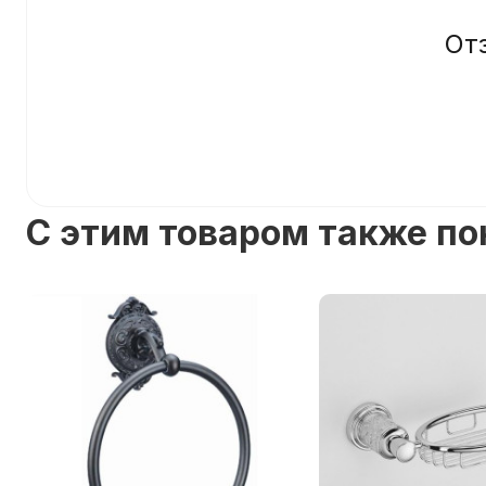
От
C этим товаром также п