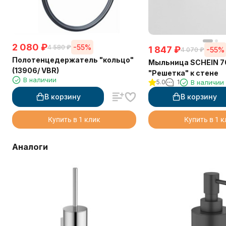
2 080
₽
-55%
4 580
₽
1 847
₽
-55%
4 070
₽
Полотенцедержатель "кольцо"
Мыльница SCHEIN 
(13906/ VBR)
"Решетка" к стене
В наличии
5.0
1
В наличии
В корзину
В корзину
Купить в 1 клик
Купить в 1 
Аналоги