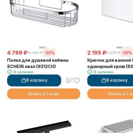
4 799
₽
2 195
₽
-55%
-55%
10 560
₽
4 830
₽
Полка для душевой кабины
Крючок для ванной
SCHEIN овал (9312CH)
одинарный хром (93
В наличии
В наличии
В корзину
В корзину
Купить в 1 клик
Купить в 1 