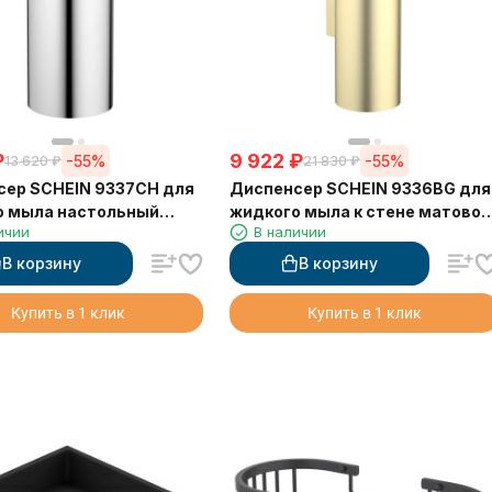
₽
9 922
₽
-55%
-55%
13 620
₽
21 830
₽
сер SCHEIN 9337CH для
Диспенсер SCHEIN 9336BG для
о мыла настольный
жидкого мыла к стене матовое
ичии
В наличии
золото
В корзину
В корзину
Купить в 1 клик
Купить в 1 клик