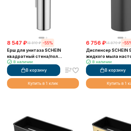
8 547
₽
6 756
₽
-55%
-55
18 810
₽
14 870
₽
Ерш для унитаза SCHEIN
Диспенсер SCHEIN 
квадратный стена/пол
жидкого мыла наст
В наличии
В наличии
хромированный (9364CH)
черный
В корзину
В корзину
Купить в 1 клик
Купить в 1 