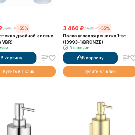
₽
3 466
₽
-55%
-55%
5 600
₽
7 630
₽
стекло двойной к стене
Полка угловая решетка 1-эт.
/ VBR)
(13993-1/BRONZE)
ичии
В наличии
В корзину
В корзину
Купить в 1 клик
Купить в 1 клик