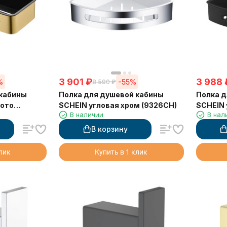
3 901
₽
3 988
%
-55%
8 590
₽
 кабины
Полка для душевой кабины
Полка д
лото
SCHEIN угловая хром (9326CH)
SCHEIN 
В наличии
В нал
(9326M
В корзину
клик
Купить в 1 клик