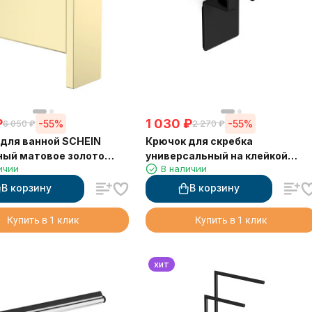
₽
1 030
₽
-55%
-55%
6 050
₽
2 270
₽
для ванной SCHEIN
Крючок для скребка
ный матовое золото
универсальный на клейкой
ичии
В наличии
)
основе LANGBERGER 75183-10-
00-BPC черный
В корзину
В корзину
Купить в 1 клик
Купить в 1 клик
хит