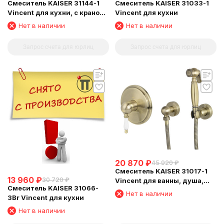
Смеситель KAISER 31144-1
Смеситель KAISER 31033-1
Vincent для кухни, с краном
Vincent для кухни
для питьевой воды, бронза
Нет в наличии
Нет в наличии
состаренная
Запрос счета для юрлиц
Запрос счета для юрлиц
20 870
₽
45 920
₽
Смеситель KAISER 31017-1
13 960
₽
30 720
₽
Vincent для ванны, душа,
Смеситель KAISER 31066-
биде, Бронза
Нет в наличии
3Br Vincent для кухни
Нет в наличии