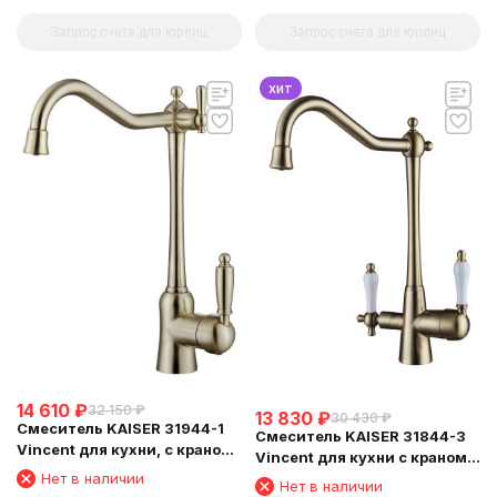
Запрос счета для юрлиц
Запрос счета для юрлиц
хит
14 610
₽
32 150
₽
13 830
₽
30 430
₽
Смеситель KAISER 31944-1
Смеситель KAISER 31844-3
Vincent для кухни, с краном
Vincent для кухни с краном
для питьевой воды,
для питьевой воды
Нет в наличии
Нет в наличии
бронзовый