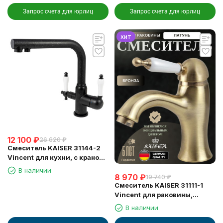
Запрос счета для юрлиц
Запрос счета для юрлиц
хит
12 100
₽
26 620
₽
Смеситель KAISER 31144-2
Vincent для кухни, с краном
для питьевой воды, черный
В наличии
8 970
₽
мрамор
19 740
₽
Смеситель KAISER 31111-1
Vincent для раковины,
бронзовый
В наличии