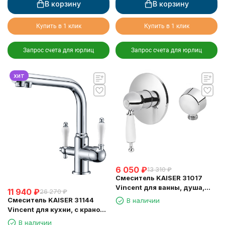
В корзину
В корзину
Купить в 1 клик
Купить в 1 клик
Запрос счета для юрлиц
Запрос счета для юрлиц
хит
6 050
₽
13 310
₽
Смеситель KAISER 31017
Vincent для ванны, душа,
11 940
₽
26 270
₽
биде, хром
Смеситель KAISER 31144
В наличии
Vincent для кухни, с краном
для питьевой воды, хром
В наличии