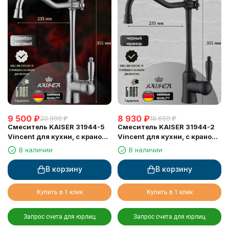
9 500
₽
8 930
₽
20 900
₽
19 650
₽
Смеситель KAISER 31944-5
Смеситель KAISER 31944-2
Vincent для кухни, с краном
Vincent для кухни, с краном
для питьевой воды, серебро
для питьевой воды, черный
В наличии
В наличии
мрамор
В корзину
В корзину
Купить в 1 клик
Купить в 1 клик
Запрос счета для юрлиц
Запрос счета для юрлиц