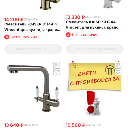
13 330
₽
29 330
₽
14 200
₽
31 240
₽
Смеситель KAISER 31244
Смеситель KAISER 31144-3
Vincent для кухни, с краном
Vincent для кухни, с краном
для питьевой воды, хром
Нет в наличии
для питьевой воды,
Нет в наличии
бронзовый
Запрос счета для юрлиц
Запрос счета для юрлиц
13 640
₽
10 560
₽
30 010
₽
23 240
₽