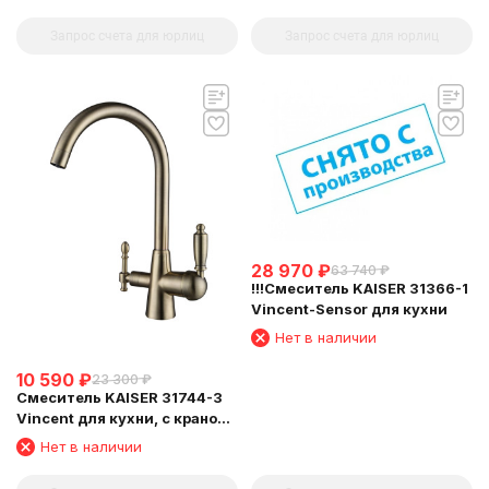
Запрос счета для юрлиц
Запрос счета для юрлиц
28 970
₽
63 740
₽
!!!Смеситель KAISER 31366-1
Vincent-Sensor для кухни
Нет в наличии
10 590
₽
23 300
₽
Смеситель KAISER 31744-3
Vincent для кухни, с краном
для питьевой воды,
Нет в наличии
бронзовый