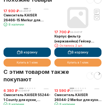
17 930
₽
39 450
₽
Смеситель KAISER
26466-15 Merkur для
В наличии
кухни, Gunmetal
17 700
₽
38 940
₽
Корпус фильтр
(нержавейка) Гейзер
Осталось 2 шт.
Тайфун 10ВВ
В корзину
В корзину
Купить в 1 клик
Купить в 1 клик
C этим товаром также
покупают
6 380
₽
13 590
₽
14 040
₽
29 900
₽
Смеситель KAISER 55244-
Смеситель KAISER
1 County для кухни,
26044-2 Merkur для кухни,
В наличии
В наличии
песочный
с краном для питьевой