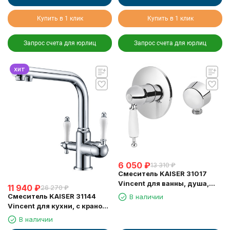
Купить в 1 клик
Купить в 1 клик
Запрос счета для юрлиц
Запрос счета для юрлиц
хит
6 050
₽
13 310
₽
Смеситель KAISER 31017
Vincent для ванны, душа,
11 940
₽
26 270
₽
биде, хром
Смеситель KAISER 31144
В наличии
Vincent для кухни, с краном
для питьевой воды, хром
В наличии