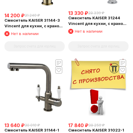
13 330
₽
29 330
₽
14 200
₽
31 240
₽
Смеситель KAISER 31244
Смеситель KAISER 31144-3
Vincent для кухни, с краном
Vincent для кухни, с краном
для питьевой воды, хром
Нет в наличии
для питьевой воды,
Нет в наличии
бронзовый
Запрос счета для юрлиц
Запрос счета для юрлиц
13 640
₽
17 840
₽
30 010
₽
39 250
₽
Смеситель KAISER 31144-1
Смеситель KAISER 31022-1