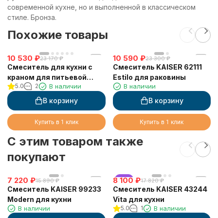
современной кухне, но и выполненной в классическом
стиле. Бронза.
Похожие товары
10 530
₽
10 590
₽
23 170
₽
23 300
₽
Смеситель для кухни с
Смеситель KAISER 62111
краном для питьевой
Estilo для раковины
5.0
2
В наличии
В наличии
воды VIKO V-5324
В корзину
В корзину
Купить в 1 клик
Купить в 1 клик
C этим товаром также
покупают
7 220
₽
8 100
хит
₽
15 890
₽
17 820
₽
Смеситель KAISER 99233
Смеситель KAISER 43244
Modern для кухни
Vita для кухни
В наличии
5.0
1
В наличии