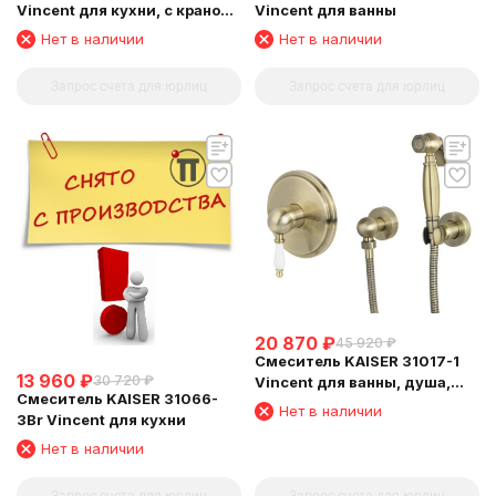
Vincent для кухни, с краном
Vincent для ванны
для питьевой воды, бронза
Нет в наличии
Нет в наличии
состаренная
Запрос счета для юрлиц
Запрос счета для юрлиц
20 870
₽
45 920
₽
Смеситель KAISER 31017-1
13 960
₽
30 720
₽
Vincent для ванны, душа,
Смеситель KAISER 31066-
биде, Бронза
Нет в наличии
3Br Vincent для кухни
Нет в наличии
Запрос счета для юрлиц
Запрос счета для юрлиц