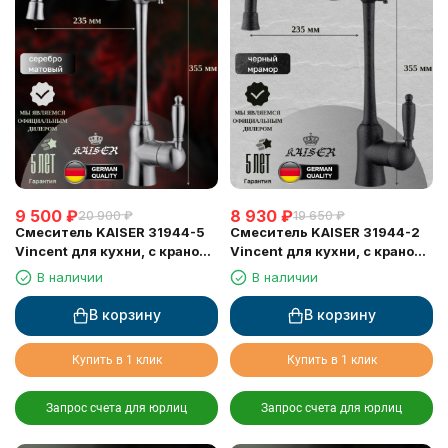
9 500
₽
8 930
₽
20 900
₽
19 650
₽
Смеситель KAISER 31944-5
Смеситель KAISER 31944-2
Vincent для кухни, с краном
Vincent для кухни, с краном
для питьевой воды, серебро
для питьевой воды, черный
В наличии
В наличии
мрамор
В корзину
В корзину
Купить в 1 клик
Купить в 1 клик
Запрос счета для юрлиц
Запрос счета для юрлиц