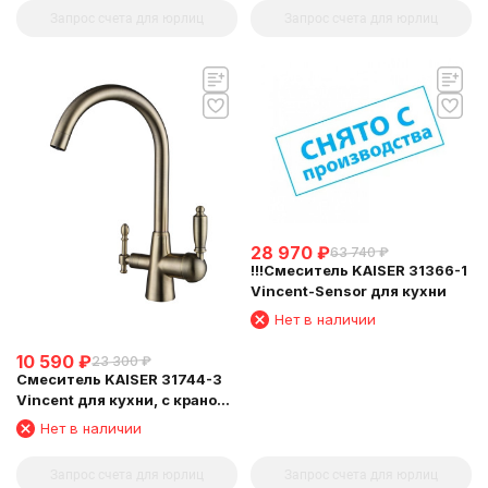
Запрос счета для юрлиц
Запрос счета для юрлиц
28 970
₽
63 740
₽
!!!Смеситель KAISER 31366-1
Vincent-Sensor для кухни
Нет в наличии
10 590
₽
23 300
₽
Смеситель KAISER 31744-3
Vincent для кухни, с краном
для питьевой воды,
Нет в наличии
бронзовый
Запрос счета для юрлиц
Запрос счета для юрлиц