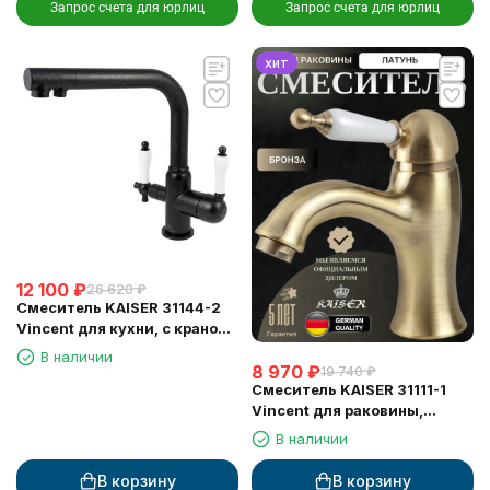
Запрос счета для юрлиц
Запрос счета для юрлиц
хит
12 100
₽
26 620
₽
Смеситель KAISER 31144-2
Vincent для кухни, с краном
для питьевой воды, черный
В наличии
8 970
₽
мрамор
19 740
₽
Смеситель KAISER 31111-1
Vincent для раковины,
бронзовый
В наличии
В корзину
В корзину