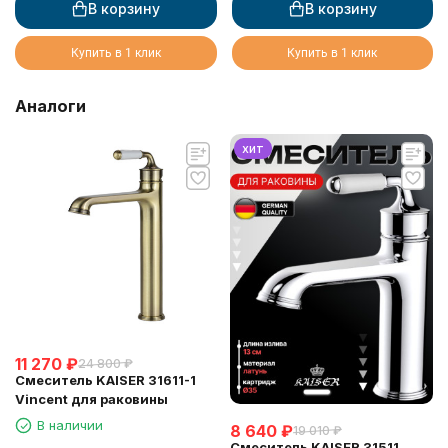
В корзину
В корзину
Купить в 1 клик
Купить в 1 клик
Аналоги
хит
11 270
₽
24 800
₽
Смеситель KAISER 31611-1
Vincent для раковины
В наличии
8 640
₽
19 010
₽
Смеситель KAISER 31511