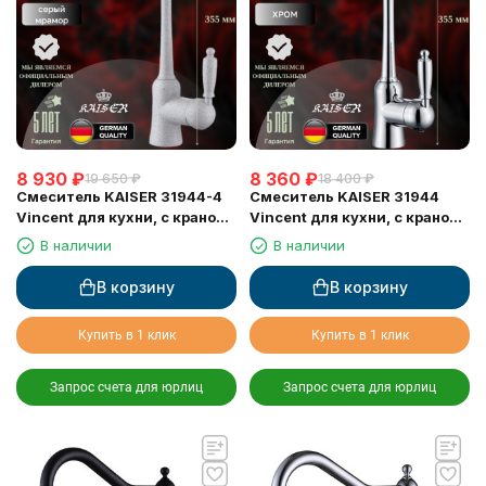
8 930
₽
8 360
₽
19 650
₽
18 400
₽
Смеситель KAISER 31944-4
Смеситель KAISER 31944
Vincent для кухни, с краном
Vincent для кухни, с краном
для питьевой воды, серый
для питьевой воды, хром
В наличии
В наличии
мрамор
В корзину
В корзину
Купить в 1 клик
Купить в 1 клик
Запрос счета для юрлиц
Запрос счета для юрлиц