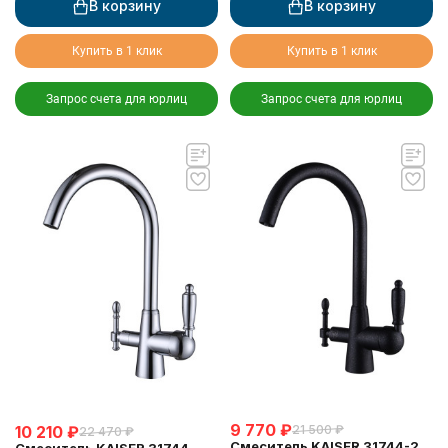
В корзину
В корзину
Купить в 1 клик
Купить в 1 клик
Запрос счета для юрлиц
Запрос счета для юрлиц
9 770
₽
10 210
₽
21 500
₽
22 470
₽
Смеситель KAISER 31744-2