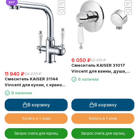
хит
6 050
₽
13 310
₽
Смеситель KAISER 31017
Vincent для ванны, душа,
11 940
₽
26 270
₽
биде, хром
Смеситель KAISER 31144
В наличии
Vincent для кухни, с краном
для питьевой воды, хром
В наличии
В корзину
В корзину
Купить в 1 клик
Купить в 1 клик
Запрос счета для юрлиц
Запрос счета для юрлиц