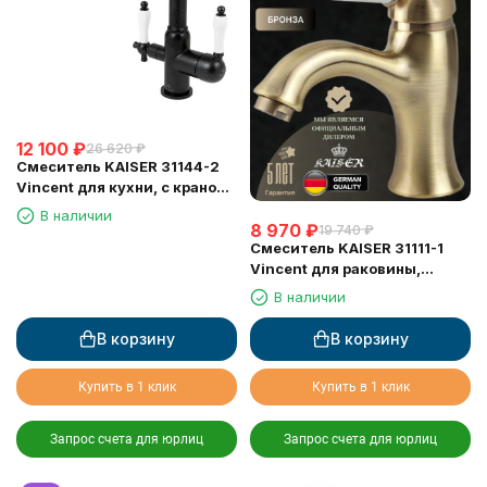
12 100
₽
26 620
₽
Смеситель KAISER 31144-2
Vincent для кухни, с краном
для питьевой воды, черный
В наличии
8 970
₽
мрамор
19 740
₽
Смеситель KAISER 31111-1
Vincent для раковины,
бронзовый
В наличии
В корзину
В корзину
Купить в 1 клик
Купить в 1 клик
Запрос счета для юрлиц
Запрос счета для юрлиц