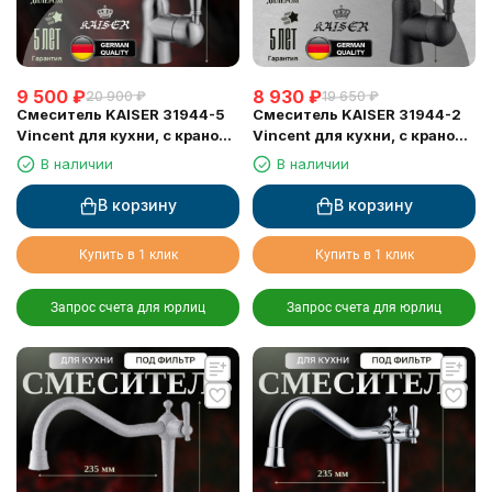
9 500
₽
8 930
₽
20 900
₽
19 650
₽
Смеситель KAISER 31944-5
Смеситель KAISER 31944-2
Vincent для кухни, с краном
Vincent для кухни, с краном
для питьевой воды, серебро
для питьевой воды, черный
В наличии
В наличии
мрамор
В корзину
В корзину
Купить в 1 клик
Купить в 1 клик
Запрос счета для юрлиц
Запрос счета для юрлиц