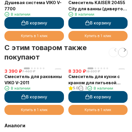
Душевая система VIKO V-
Смеситель KAISER 20455
7700
City для ванны (дивертор
В наличии
В наличии
317)
В корзину
В корзину
Купить в 1 клик
Купить в 1 клик
C этим товаром также
покупают
3 390
₽
8 330
₽
7 460
₽
18 330
₽
Смеситель для раковины
Смеситель для кухни с
VIKO V-2011
краном для питьевой
В наличии
5.0
2
В наличии
воды VIKO V-5224
В корзину
В корзину
Купить в 1 клик
Купить в 1 клик
Аналоги