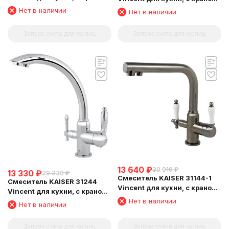
для питьевой воды,
для питьевой воды,
Нет в наличии
Нет в наличии
бронзовый
бронзовый
Запрос счета для юрлиц
Запрос счета для юрлиц
13 640
₽
30 010
₽
13 330
₽
29 330
₽
Смеситель KAISER 31144-1
Смеситель KAISER 31244
Vincent для кухни, с краном
Vincent для кухни, с краном
для питьевой воды, бронза
для питьевой воды, хром
Нет в наличии
Нет в наличии
состаренная
Запрос счета для юрлиц
Запрос счета для юрлиц