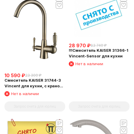
28 970
₽
63 740
₽
!!!Смеситель KAISER 31366-1
Vincent-Sensor для кухни
Нет в наличии
10 590
₽
23 300
₽
Смеситель KAISER 31744-3
Vincent для кухни, с краном
для питьевой воды,
Нет в наличии
бронзовый
Запрос счета для юрлиц
Запрос счета для юрлиц