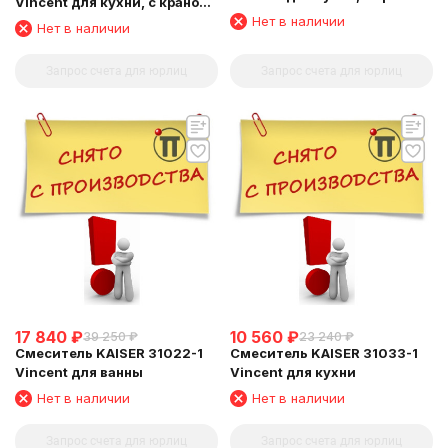
Vincent для кухни, с краном
для питьевой воды, бронза
для питьевой воды, хром
Нет в наличии
Нет в наличии
состаренная
Запрос счета для юрлиц
Запрос счета для юрлиц
17 840
₽
10 560
₽
39 250
₽
23 240
₽
Смеситель KAISER 31022-1
Смеситель KAISER 31033-1
Vincent для ванны
Vincent для кухни
Нет в наличии
Нет в наличии
Запрос счета для юрлиц
Запрос счета для юрлиц