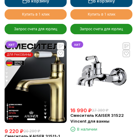
В корзину
В корзину
Купить в 1 клик
Купить в 1 клик
Запрос счета для юрлиц
Запрос счета для юрлиц
хит
хит
16 990
₽
37 380
₽
Смеситель KAISER 31522
Vincent для ванны
В наличии
9 220
₽
20 290
₽
Смеситель KAISER 31511-1