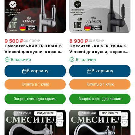
9 500
₽
8 930
₽
20 900
₽
19 650
₽
Смеситель KAISER 31944-5
Смеситель KAISER 31944-2
Vincent для кухни, с краном
Vincent для кухни, с краном
для питьевой воды, серебро
для питьевой воды, черный
В наличии
В наличии
мрамор
В корзину
В корзину
Купить в 1 клик
Купить в 1 клик
Запрос счета для юрлиц
Запрос счета для юрлиц