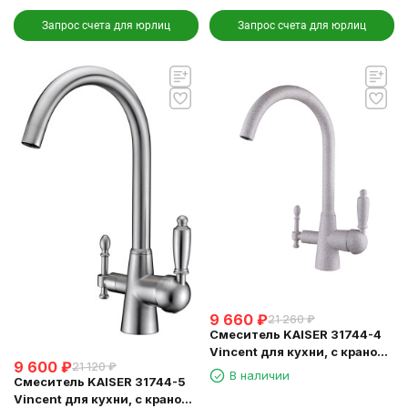
Запрос счета для юрлиц
Запрос счета для юрлиц
9 660
₽
21 260
₽
Смеситель KAISER 31744-4
Vincent для кухни, с краном
9 600
₽
21 120
₽
для питьевой воды,
В наличии
Смеситель KAISER 31744-5
песочный
Vincent для кухни, с краном