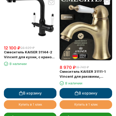
12 100
₽
26 620
₽
Смеситель KAISER 31144-2
Vincent для кухни, с краном
для питьевой воды, черный
В наличии
8 970
₽
мрамор
19 740
₽
Смеситель KAISER 31111-1
Vincent для раковины,
бронзовый
В наличии
В корзину
В корзину
Купить в 1 клик
Купить в 1 клик