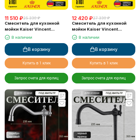
11 510
₽
12 420
₽
25 330
₽
27 330
₽
Смеситель для кухонной
Смеситель для кухонной
мойки Kaiser Vincent
мойки Kaiser Vincent
(31544), хром
(31544-1), бронза
В наличии
В наличии
В корзину
В корзину
Купить в 1 клик
Купить в 1 клик
Запрос счета для юрлиц
Запрос счета для юрлиц