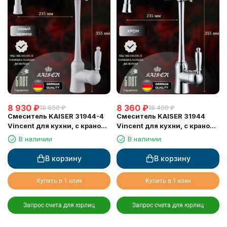
8 930
₽
8 360
₽
19 650
₽
18 400
₽
Смеситель KAISER 31944-4
Смеситель KAISER 31944
Vincent для кухни, с краном
Vincent для кухни, с краном
для питьевой воды, серый
для питьевой воды, хром
В наличии
В наличии
мрамор
В корзину
В корзину
Купить в 1 клик
Купить в 1 клик
Запрос счета для юрлиц
Запрос счета для юрлиц