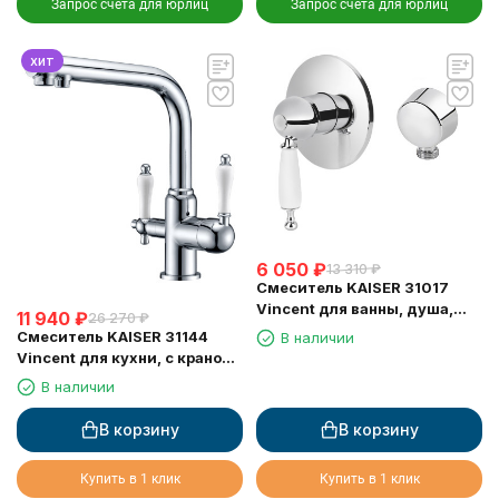
Запрос счета для юрлиц
Запрос счета для юрлиц
хит
6 050
₽
13 310
₽
Смеситель KAISER 31017
Vincent для ванны, душа,
11 940
₽
26 270
₽
биде, хром
Смеситель KAISER 31144
В наличии
Vincent для кухни, с краном
для питьевой воды, хром
В наличии
В корзину
В корзину
Купить в 1 клик
Купить в 1 клик