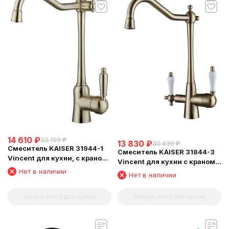
14 610
₽
32 150
₽
13 830
₽
30 430
₽
Смеситель KAISER 31944-1
Смеситель KAISER 31844-3
Vincent для кухни, с краном
Vincent для кухни с краном
для питьевой воды,
для питьевой воды
Нет в наличии
Нет в наличии
бронзовый
Запрос счета для юрлиц
Запрос счета для юрлиц