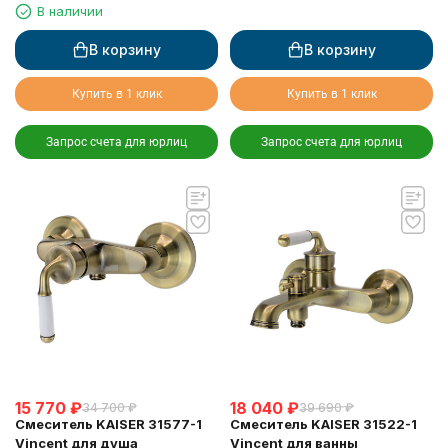
для питьевой воды, хром
В наличии
В корзину
В корзину
Купить в 1 клик
Купить в 1 клик
Запрос счета для юрлиц
Запрос счета для юрлиц
15 770
₽
18 040
₽
34 700
₽
39 690
₽
Смеситель KAISER 31577-1
Смеситель KAISER 31522-1
Vincent для душа
Vincent для ванны