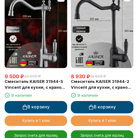
9 500
₽
8 930
₽
20 900
₽
19 650
₽
Смеситель KAISER 31944-5
Смеситель KAISER 31944-2
Vincent для кухни, с краном
Vincent для кухни, с краном
для питьевой воды, серебро
для питьевой воды, черный
В наличии
В наличии
мрамор
В корзину
В корзину
Купить в 1 клик
Купить в 1 клик
Запрос счета для юрлиц
Запрос счета для юрлиц