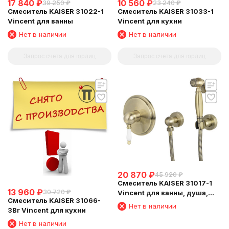
17 840
₽
10 560
₽
39 250
₽
23 240
₽
Смеситель KAISER 31022-1
Смеситель KAISER 31033-1
Vincent для ванны
Vincent для кухни
Нет в наличии
Нет в наличии
Запрос счета для юрлиц
Запрос счета для юрлиц
20 870
₽
45 920
₽
Смеситель KAISER 31017-1
13 960
₽
30 720
₽
Vincent для ванны, душа,
Смеситель KAISER 31066-
биде, Бронза
Нет в наличии
3Br Vincent для кухни
Нет в наличии