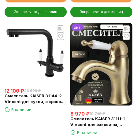
Запрос счета для юрлиц
Запрос счета для юрлиц
хит
12 100
₽
26 620
₽
Смеситель KAISER 31144-2
Vincent для кухни, с краном
для питьевой воды, черный
В наличии
8 970
₽
мрамор
19 740
₽
Смеситель KAISER 31111-1
Vincent для раковины,
бронзовый
В наличии