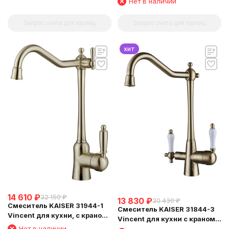
Нет в наличии
матовый
Запрос счета для юрлиц
Запрос счета для юрлиц
хит
14 610
₽
32 150
₽
13 830
₽
30 430
₽
Смеситель KAISER 31944-1
Смеситель KAISER 31844-3
Vincent для кухни, с краном
Vincent для кухни с краном
для питьевой воды,
для питьевой воды
Нет в наличии