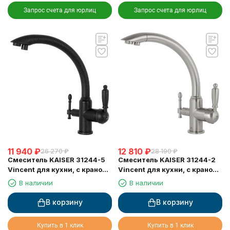
Запрос счета для юрлиц
Запрос счета для юрлиц
11 940
₽
12 810
₽
26 270
₽
28 190
₽
Смеситель KAISER 31244-5
Смеситель KAISER 31244-2
Vincent для кухни, с краном
Vincent для кухни, с краном
для питьевой воды, черный
для питьевой воды, серебро
В наличии
В наличии
металлик
В корзину
В корзину
Купить в 1 клик
Купить в 1 клик