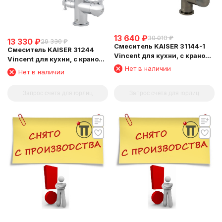
13 640
₽
30 010
₽
13 330
₽
29 330
₽
Смеситель KAISER 31144-1
Смеситель KAISER 31244
Vincent для кухни, с краном
Vincent для кухни, с краном
для питьевой воды, бронза
для питьевой воды, хром
Нет в наличии
Нет в наличии
состаренная
Запрос счета для юрлиц
Запрос счета для юрлиц