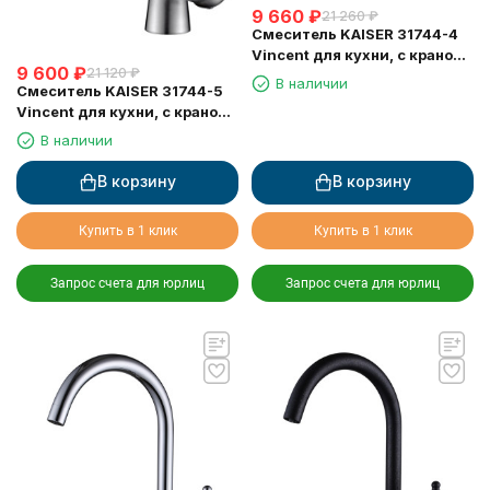
9 660
₽
21 260
₽
Смеситель KAISER 31744-4
Vincent для кухни, с краном
9 600
₽
21 120
₽
для питьевой воды,
В наличии
Смеситель KAISER 31744-5
песочный
Vincent для кухни, с краном
для питьевой воды, серебро
В наличии
В корзину
В корзину
Купить в 1 клик
Купить в 1 клик
Запрос счета для юрлиц
Запрос счета для юрлиц