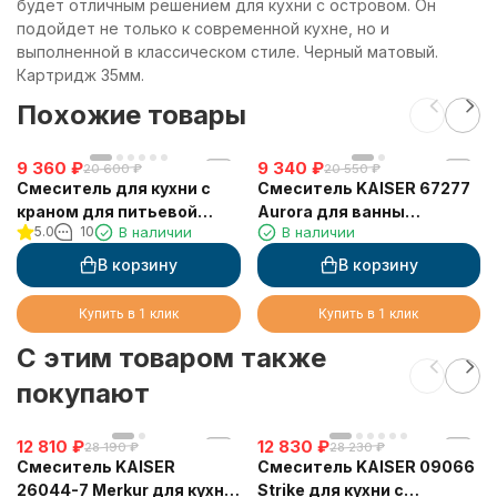
будет отличным решением для кухни с островом. Он
подойдет не только к современной кухне, но и
выполненной в классическом стиле. Черный матовый.
Картридж 35мм.
Похожие товары
9 360
₽
9 340
₽
20 600
₽
20 550
₽
Смеситель для кухни с
Смеситель KAISER 67277
краном для питьевой
Aurora для ванны
5.0
10
В наличии
В наличии
воды VIKO V-5014
скрытого монтажа
В корзину
В корзину
Купить в 1 клик
Купить в 1 клик
C этим товаром также
покупают
12 810
₽
12 830
₽
28 190
₽
28 230
₽
Смеситель KAISER
Смеситель KAISER 09066
26044-7 Merkur для кухни,
Strike для кухни с