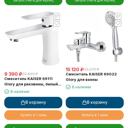
Запрос счета для юрлиц
Запрос счета для юрлиц
15 120
₽
33 270
₽
9 390
₽
20 660
₽
Смеситель KAISER 69022
Смеситель KAISER 69111
Glory для ванны
Glory для раковины, белый/
В наличии
хром
В наличии
В корзину
В корзину
Купить в 1 клик
Купить в 1 клик