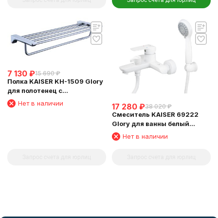
Запрос счета для юрлиц
Запрос счета для юрлиц
7 130
₽
15 690
₽
Полка KAISER KH-1509 Glory
для полотенец с
держателем
Нет в наличии
17 280
₽
38 020
₽
Смеситель KAISER 69222
Glory для ванны белый
глянец
Нет в наличии
Запрос счета для юрлиц
Запрос счета для юрлиц