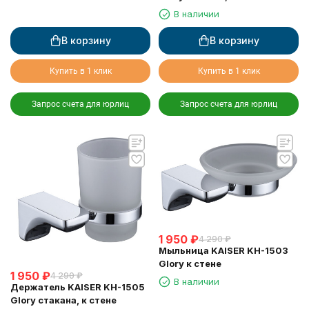
В наличии
В корзину
В корзину
Купить в 1 клик
Купить в 1 клик
Запрос счета для юрлиц
Запрос счета для юрлиц
1 950
₽
4 290
₽
Мыльница KAISER KH-1503
Glory к стене
1 950
₽
4 290
₽
В наличии
Держатель KAISER KH-1505
Glory стакана, к стене