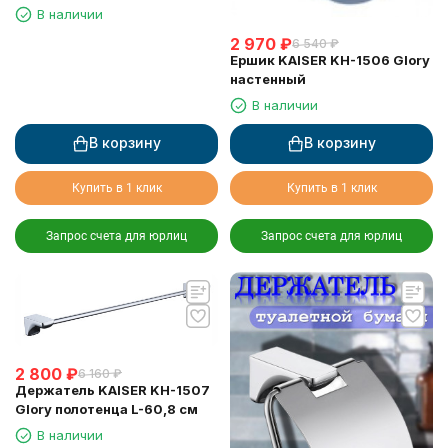
хром
В наличии
2 970
₽
6 540
₽
Ершик KAISER KH-1506 Glory
настенный
В наличии
В корзину
В корзину
Купить в 1 клик
Купить в 1 клик
Запрос счета для юрлиц
Запрос счета для юрлиц
2 800
₽
6 160
₽
Держатель KAISER KH-1507
Glory полотенца L-60,8 см
В наличии