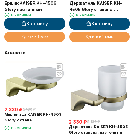
Ершик KAISER KH-4506
Держатель KAISER KH-
Glory настенный
4505 Glory стакана,
В наличии
В наличии
настенный
В корзину
В корзину
Купить в 1 клик
Купить в 1 клик
Аналоги
2 330
₽
5 130
₽
Мыльница KAISER KH-4503
Glory к стене
2 330
₽
5 130
₽
Держатель KAISER KH-4505
В наличии
Glory стакана, настенный