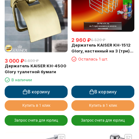
2 960
₽
6 520
₽
Держатель KAISER KH-1512
Glory, настенный на 3 (три)
освежителя воздуха
Осталась 1 шт.
3 000
₽
6 600
₽
Держатель KAISER KH-4500
Glory туалетной бумаги
В наличии
В корзину
В корзину
Купить в 1 клик
Купить в 1 клик
Запрос счета для юрлиц
Запрос счета для юрлиц