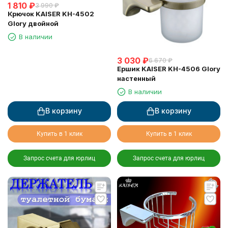
1 810
₽
3 990
₽
Крючок KAISER KH-4502
Glory двойной
В наличии
3 030
₽
6 670
₽
Ершик KAISER KH-4506 Glory
настенный
В наличии
В корзину
В корзину
Купить в 1 клик
Купить в 1 клик
Запрос счета для юрлиц
Запрос счета для юрлиц