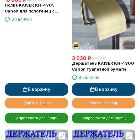
Полка KAISER KH-4309
Canon для полотенец с
держателем
В наличии
3 030
₽
6 670
₽
Держатель KAISER KH-4300
Canon туалетной бумаги
В наличии
В корзину
В корзину
Купить в 1 клик
Купить в 1 клик
Запрос счета для юрлиц
Запрос счета для юрлиц