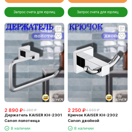
Запрос счета для юрлиц
Запрос счета для юрлиц
2 890
₽
2 250
₽
6 360
₽
4 950
₽
Держатель KAISER KH-2301
Крючок KAISER KH-2302
Canon полотенца
Canon двойной
В наличии
В наличии