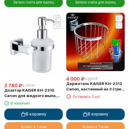
Запрос счета для юрлиц
Запрос счета для юрлиц
4 000
₽
8 800
₽
Держатель KAISER KH-2312
2 780
₽
6 120
₽
Canon, настенный на 3 (три)
Дозатор KAISER KH-2310
освежителя воздуха
Canon для жидкого мыла,
Осталась 1 шт.
настенный
В наличии
В корзину
В корзину
Купить в 1 клик
Купить в 1 клик