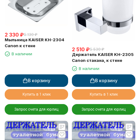
2 330
₽
5 130
₽
Мыльница KAISER KH-2304
Canon к стене
2 510
₽
5 530
₽
В наличии
Держатель KAISER KH-2305
Canon стакана, к стене
В наличии
В корзину
В корзину
Купить в 1 клик
Купить в 1 клик
Запрос счета для юрлиц
Запрос счета для юрлиц