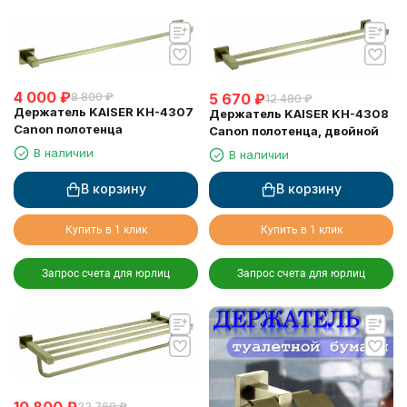
4 000
₽
8 800
₽
5 670
₽
12 480
₽
Держатель KAISER KH-4307
Держатель KAISER KH-4308
Canon полотенца
Canon полотенца, двойной
В наличии
В наличии
В корзину
В корзину
Купить в 1 клик
Купить в 1 клик
Запрос счета для юрлиц
Запрос счета для юрлиц
10 800
₽
23 760
₽