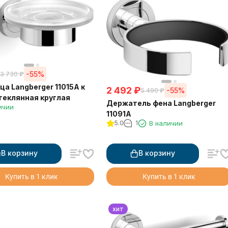
-55%
3 730
₽
а Langberger 11015A к
2 492
₽
-55%
5 490
₽
теклянная круглая
Держатель фена Langberger
ичии
11091A
5.0
1
В наличии
В корзину
В корзину
Купить в 1 клик
Купить в 1 клик
хит