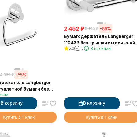
2 452
₽
-55%
5 400
₽
Бумагодержатель Langberger
11043B без крышки выдвижной
5.0
3
В наличии
-55%
4 080
₽
ержатель Langberger
туалетной бумаги без
ичии
 квадратный
В корзину
В корзину
Купить в 1 клик
Купить в 1 клик