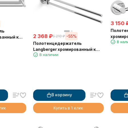
3 150
Полоте
ль
2 368
₽
-55%
хромиро
5 210
₽
ванный к
В нал
крючкам
м 11002A
Полотенцедержатель
Langberger хромированный к
В наличии
стене двойной поворотный
11008C
В корзину
клик
Купить в 1 клик