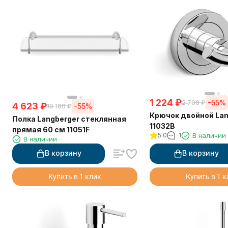
1 224
₽
-55%
2 700
₽
4 623
₽
-55%
10 180
₽
Крючок двойной Lan
Полка Langberger стеклянная
11032B
прямая 60 см 11051F
5.0
1
В наличии
В наличии
В корзину
В корзину
Купить в 1 клик
Купить в 1 