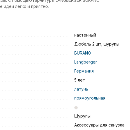
ужбы. С помощью гарнитуры LANGBERGER BURANO
 идеи легко и приятно.
настенный
Дюбель 2 шт, шурупы
BURANO
Langberger
Германия
5 лет
латунь
прямоугольная
Шурупы
Аксессуары для санузла