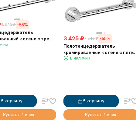
₽
-55%
6 930
₽
нцедержатель
3 425
₽
-55%
ванный к стене с тремя
7 540
₽
ичии
и Langberger 11033A
Полотенцедержатель
хромированный к стене с пять
В наличии
крючками Langberger 11035A
В корзину
В корзину
Купить в 1 клик
Купить в 1 клик