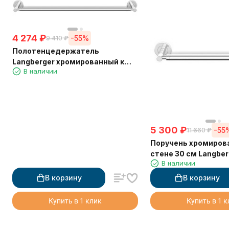
4 274
₽
-55%
9 410
₽
Полотенцедержатель
Langberger хромированный к
В наличии
стене одинарный 60 см 11001A
5 300
₽
-55
11 660
₽
Поручень хромиров
стене 30 см Langber
В наличии
В корзину
В корзину
Купить в 1 клик
Купить в 1 