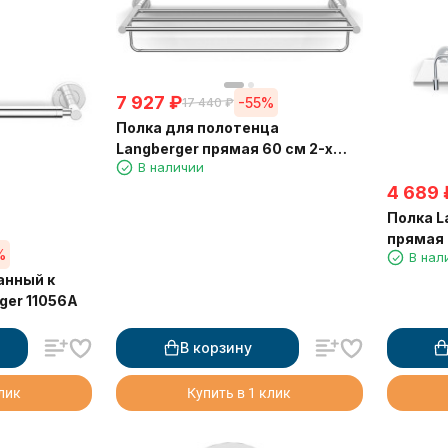
7 927
₽
-55%
17 440
₽
Полка для полотенца
Langberger прямая 60 см 2-х
В наличии
этажная 11003B
4 689
Полка L
прямая 
%
В нал
анный к
ger 11056A
В корзину
клик
Купить в 1 клик