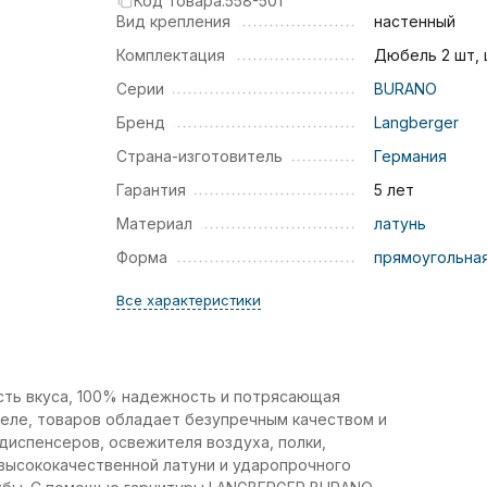
Код товара:
558-501
Вид крепления
настенный
Комплектация
Дюбель 2 шт,
Серии
BURANO
Бренд
Langberger
Страна-изготовитель
Германия
Гарантия
5 лет
Материал
латунь
Форма
прямоугольна
Все характеристики
ть вкуса, 100% надежность и потрясающая
деле, товаров обладает безупречным качеством и
диспенсеров, освежителя воздуха, полки,
 высококачественной латуни и ударопрочного