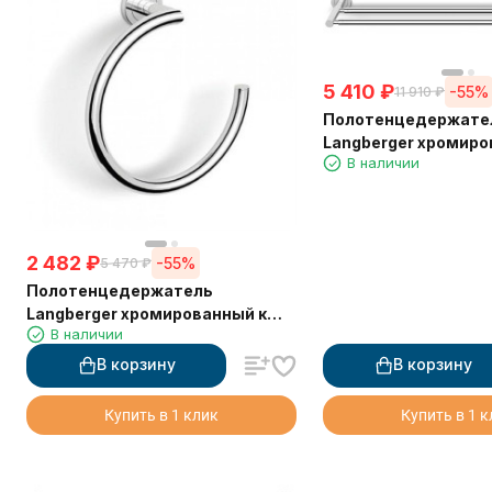
5 410
₽
-55%
11 910
₽
Полотенцедержате
Langberger хромиро
В наличии
стене двойной 60 с
2 482
₽
-55%
5 470
₽
Полотенцедержатель
Langberger хромированный к
В наличии
стене "полуовал" 11038B
В корзину
В корзину
Купить в 1 клик
Купить в 1 