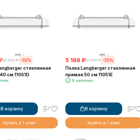
₽
5 166
₽
-55%
-55%
10 320
₽
11 370
₽
angberger стеклянная
Полка Langberger стеклянная
40 см 11051D
прямая 50 см 11051E
ичии
В наличии
В корзину
В корзину
Купить в 1 клик
Купить в 1 клик