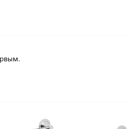
ервым.