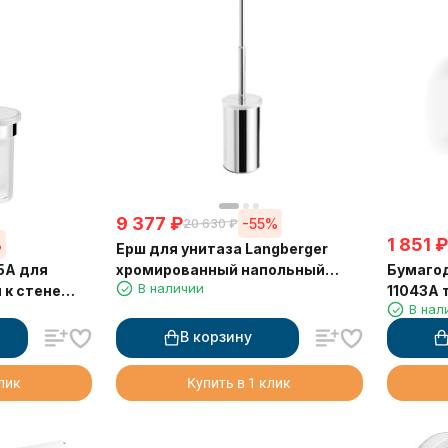
9 377
₽
-55%
20 630
₽
1 851
₽
%
Ерш для унитаза Langberger
5A для
Бумагод
хромированный напольный
В наличии
 к стене
11043A 
23027B
В нал
крышки
В корзину
клик
Купить в 1 клик