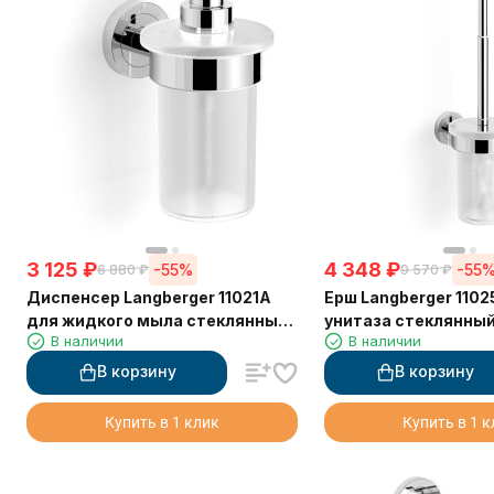
3 125
₽
4 348
₽
-55%
-55
6 880
₽
9 570
₽
Диспенсер Langberger 11021A
Ерш Langberger 1102
для жидкого мыла стеклянный
унитаза стеклянный
В наличии
В наличии
к стене круглый
круглый
В корзину
В корзину
Купить в 1 клик
Купить в 1 