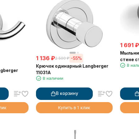
1 691
₽
Мыльниц
1 136
₽
-55%
2 500
₽
стене с
В нал
Крючок одинарный Langberger
gberger
11031A
В наличии
В корзину
клик
Купить в 1 клик