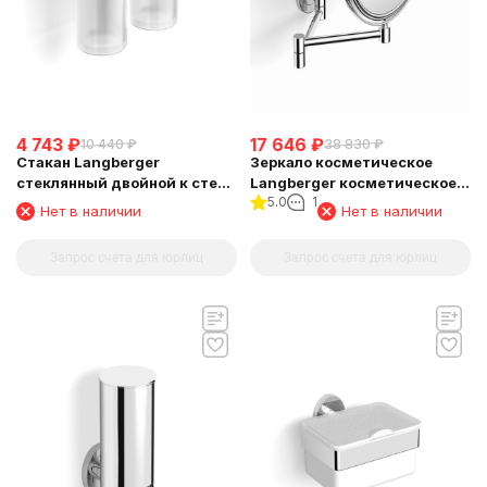
4 743
₽
17 646
₽
10 440
₽
38 830
₽
Стакан Langberger
Зеркало косметическое
стеклянный двойной к стене
Langberger косметическое
5.0
1
круглый 11019A
поворотное к стене 70485
Нет в наличии
Нет в наличии
Запрос счета для юрлиц
Запрос счета для юрлиц