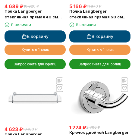
4 689
₽
5 166
₽
10 320
₽
11 370
₽
Полка Langberger
Полка Langberger
стеклянная прямая 40 см
стеклянная прямая 50 см
11051D
11051E
В наличии
В наличии
В корзину
В корзину
Купить в 1 клик
Купить в 1 клик
Запрос счета для юрлиц
Запрос счета для юрлиц
1 224
₽
2 700
₽
4 623
₽
10 180
₽
Крючок двойной Langberger
Полка Langberger