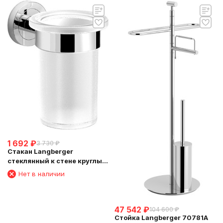
1 692
₽
3 730
₽
Стакан Langberger
стеклянный к стене круглый
11011A
Нет в наличии
47 542
₽
104 600
₽
Стойка Langberger 70781A