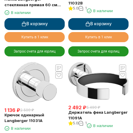
11032B
стеклянная прямая 60 см
5.0
1
11051F
В наличии
В наличии
В корзину
В корзину
Купить в 1 клик
Купить в 1 клик
Запрос счета для юрлиц
Запрос счета для юрлиц
2 492
₽
5 490
₽
1 136
₽
2 500
₽
Держатель фена Langberger
Крючок одинарный
11091A
Langberger 11031A
5.0
1
В наличии
В наличии