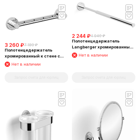
2 244
₽
4 940
₽
Полотенцедержатель
3 260
₽
7 180
₽
Langberger хромированный
Полотенцедержатель
к стене телескопический
Нет в наличии
хромированный к стене с
33-53 см 11009A
четырьмя крючками
Нет в наличии
Langberger 11034A
Запрос счета для юрлиц
Запрос счета для юрлиц