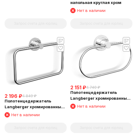
напольная круглая хром
Нет в наличии
Запрос счета для юрлиц
Запрос счета для юрлиц
2 151
₽
4 740
₽
Полотенцедержатель
2 196
₽
4 840
₽
Langberger хромированный
Полотенцедержатель
к стене "овал" 11038A
Нет в наличии
Langberger хромированный
к стене "квадрат" 11038C
Нет в наличии
Запрос счета для юрлиц
Запрос счета для юрлиц