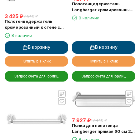
Полотенцедержатель
Langberger хромированный
3 425
₽
к стене одинарный 60 см
7 540
₽
В наличии
Полотенцедержатель
11001A
хромированный к стене с
пятью крючками Langberger
В наличии
11035A
В корзину
В корзину
Купить в 1 клик
Купить в 1 клик
Запрос счета для юрлиц
Запрос счета для юрлиц
7 927
₽
17 440
₽
Полка для полотенца
Langberger прямая 60 см 2-х
этажная 11003B
В наличии