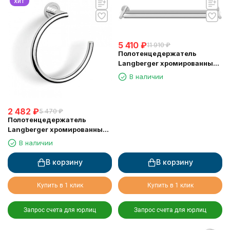
хит
5 410
₽
11 910
₽
Полотенцедержатель
Langberger хромированный
к стене двойной 60 см
В наличии
11002A
2 482
₽
5 470
₽
Полотенцедержатель
Langberger хромированный
к стене "полуовал" 11038B
В наличии
В корзину
В корзину
Купить в 1 клик
Купить в 1 клик
Запрос счета для юрлиц
Запрос счета для юрлиц