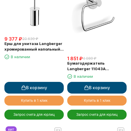
9 377
₽
20 630
₽
Ерш для унитаза Langberger
хромированный напольный
23027B
В наличии
1 851
₽
4 080
₽
Бумагодержатель
Langberger 11043A
туалетной бумаги без
В наличии
крышки квадратный
В корзину
В корзину
Купить в 1 клик
Купить в 1 клик
Запрос счета для юрлиц
Запрос счета для юрлиц
хит