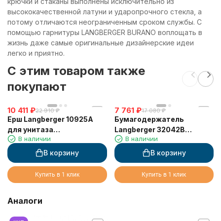
крючки и стаканы выполнены исключительно из
высококачественной латуни и ударопрочного стекла, а
потому отличаются неограниченным сроком службы. С
помощью гарнитуры LANGBERGER BURANO воплощать в
жизнь даже самые оригинальные дизайнерские идеи
легко и приятно.
C этим товаром также
покупают
10 411
₽
7 761
₽
22 910
₽
17 080
₽
Ерш Langberger 10925A
Бумагодержатель
для унитаза
Langberger 32042B
В наличии
В наличии
керамический к стене
туалетной бумаги
круглый
двойной со стеклянной
В корзину
В корзину
полкой
Купить в 1 клик
Купить в 1 клик
Аналоги