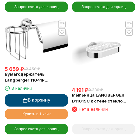
Запрос счета для юрлиц
Запрос счета для юрлиц
5 659
₽
12 450
₽
Бумагодержатель
Langberger 11041P
туалетной бумаги с
В наличии
4 191
₽
9 230
₽
крышкой и освежителем
Мыльница LANGBERGER
воздуха
В корзину
D11015C к стене стекло
овальная
Нет в наличии
Купить в 1 клик
Запрос счета для юрлиц
Запрос счета для юрлиц