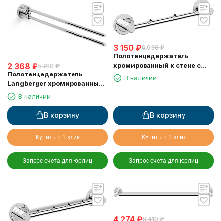
3 150
₽
6 930
₽
Полотенцедержатель
хромированный к стене с
2 368
₽
5 210
₽
Полотенцедержатель
тремя крючками Langberger
В наличии
Langberger хромированный
11033A
к стене двойной поворотный
В наличии
11008C
В корзину
В корзину
Купить в 1 клик
Купить в 1 клик
Запрос счета для юрлиц
Запрос счета для юрлиц
4 274
₽
9 410
₽