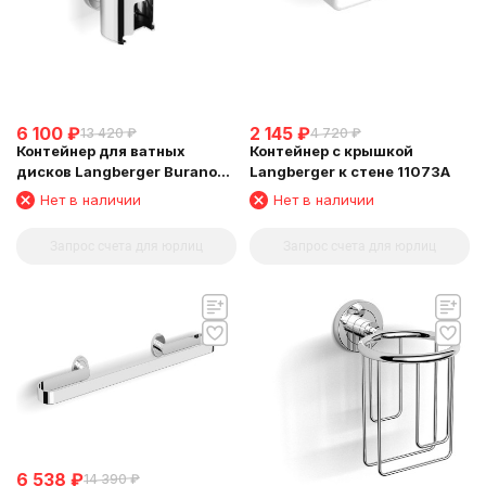
6 100
₽
2 145
₽
13 420
₽
4 720
₽
Контейнер для ватных
Контейнер с крышкой
дисков Langberger Burano
Langberger к стене 11073A
11028A
Нет в наличии
Нет в наличии
Запрос счета для юрлиц
Запрос счета для юрлиц
6 538
₽
14 390
₽