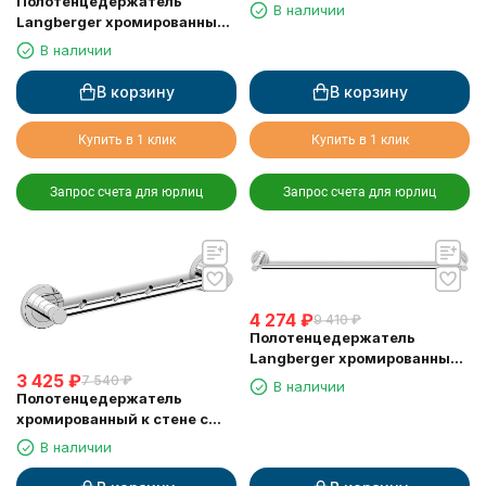
Полотенцедержатель
тремя крючками Langberger
В наличии
Langberger хромированный
11033A
к стене двойной поворотный
В наличии
11008C
В корзину
В корзину
Купить в 1 клик
Купить в 1 клик
Запрос счета для юрлиц
Запрос счета для юрлиц
4 274
₽
9 410
₽
Полотенцедержатель
Langberger хромированный
3 425
₽
к стене одинарный 60 см
7 540
₽
В наличии
Полотенцедержатель
11001A
хромированный к стене с
пятью крючками Langberger
В наличии
11035A