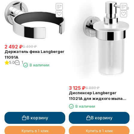
2 492
₽
5 490
₽
Держатель фена Langberger
11091A
5.0
1
В наличии
3 125
₽
6 880
₽
Диспенсер Langberger
11021A для жидкого мыла
стеклянный к стене круглый
В наличии
В корзину
В корзину
Купить в 1 клик
Купить в 1 клик