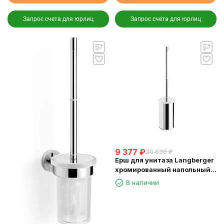
Запрос счета для юрлиц
Запрос счета для юрлиц
9 377
₽
20 630
₽
Ерш для унитаза Langberger
хромированный напольный
23027B
В наличии