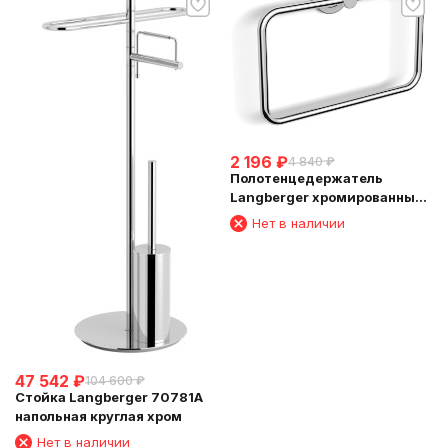
2 196
₽
4 840
₽
Полотенцедержатель
Langberger хромированный
к стене "квадрат" 11038C
Нет в наличии
47 542
₽
104 600
₽
Стойка Langberger 70781A
напольная круглая хром
Нет в наличии