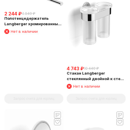
2 244
₽
4 940
₽
Полотенцедержатель
Langberger хромированный
к стене телескопический
Нет в наличии
33-53 см 11009A
4 743
₽
10 440
₽
Стакан Langberger
стеклянный двойной к стене
круглый 11019A
Нет в наличии
Запрос счета для юрлиц
Запрос счета для юрлиц