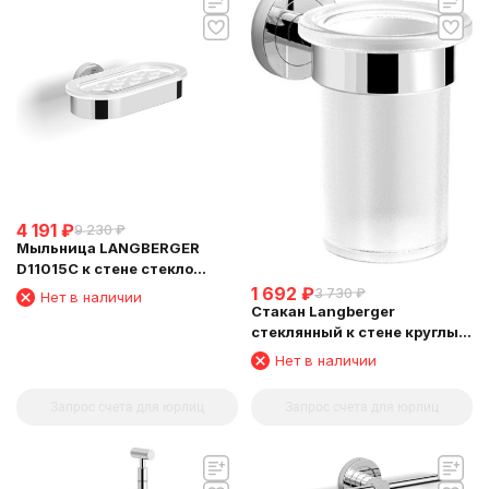
4 191
₽
9 230
₽
Мыльница LANGBERGER
D11015C к стене стекло
овальная
1 692
₽
3 730
₽
Нет в наличии
Стакан Langberger
стеклянный к стене круглый
11011A
Нет в наличии
Запрос счета для юрлиц
Запрос счета для юрлиц