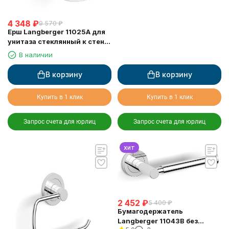
4 348
₽
9 570
₽
Ерш Langberger 11025A для
унитаза стеклянный к стене
круглый
В наличии
В корзину
В корзину
Купить в 1 клик
Купить в 1 клик
Запрос счета для юрлиц
Запрос счета для юрлиц
хит
2 452
₽
5 400
₽
Бумагодержатель
Langberger 11043B без