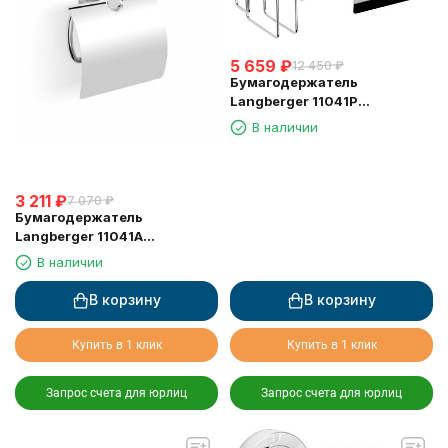
5 659
₽
12 450
₽
Бумагодержатель
Langberger 11041P
туалетной бумаги с
В наличии
крышкой и освежителем
воздуха
3 211
₽
7 070
₽
Бумагодержатель
Langberger 11041A
туалетной бумаги с
В наличии
крышкой
В корзину
В корзину
Купить в 1 клик
Купить в 1 клик
Запрос счета для юрлиц
Запрос счета для юрлиц