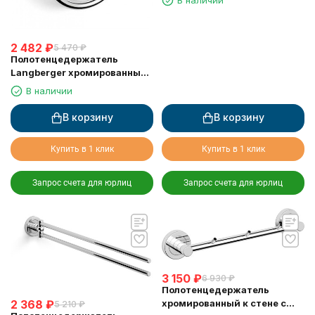
В наличии
11002A
2 482
₽
5 470
₽
Полотенцедержатель
Langberger хромированный
к стене "полуовал" 11038B
В наличии
В корзину
В корзину
Купить в 1 клик
Купить в 1 клик
Запрос счета для юрлиц
Запрос счета для юрлиц
3 150
₽
6 930
₽
Полотенцедержатель
хромированный к стене с
2 368
₽
5 210
₽