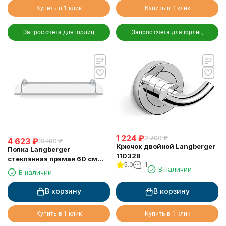
Купить в 1 клик
Купить в 1 клик
Запрос счета для юрлиц
Запрос счета для юрлиц
1 224
₽
2 700
₽
4 623
₽
10 180
₽
Крючок двойной Langberger
Полка Langberger
11032B
стеклянная прямая 60 см
5.0
1
11051F
В наличии
В наличии
В корзину
В корзину
Купить в 1 клик
Купить в 1 клик