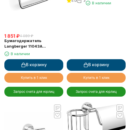
5.0
3
крышки выдвижной
В наличии
1 851
₽
4 080
₽
Бумагодержатель
Langberger 11043A
туалетной бумаги без
В наличии
крышки квадратный
В корзину
В корзину
Купить в 1 клик
Купить в 1 клик
Запрос счета для юрлиц
Запрос счета для юрлиц