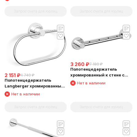
Запрос счета для юрлиц
Запрос счета для юрлиц
3 260
₽
7 180
₽
Полотенцедержатель
2 151
₽
хромированный к стене с
4 740
₽
Полотенцедержатель
четырьмя крючками
Нет в наличии
Langberger хромированный
Langberger 11034A
к стене "овал" 11038A
Нет в наличии
Запрос счета для юрлиц
Запрос счета для юрлиц