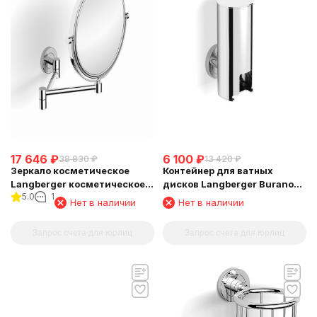
17 646
₽
6 100
₽
38 830
₽
13 420
₽
Зеркало косметическое
Контейнер для ватных
Langberger косметическое
дисков Langberger Burano
5.0
1
поворотное к стене 70485
11028A
Нет в наличии
Нет в наличии
Запрос счета для юрлиц
Запрос счета для юрлиц