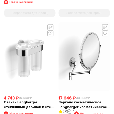
четырьмя крючками
Нет в наличии
Langberger 11034A
Запрос счета для юрлиц
Запрос счета для юрлиц
4 743
₽
17 646
₽
10 440
₽
38 830
₽
Стакан Langberger
Зеркало косметическое
стеклянный двойной к стене
Langberger косметическое
5.0
1
круглый 11019A
поворотное к стене 70485
Нет в наличии
Нет в наличии