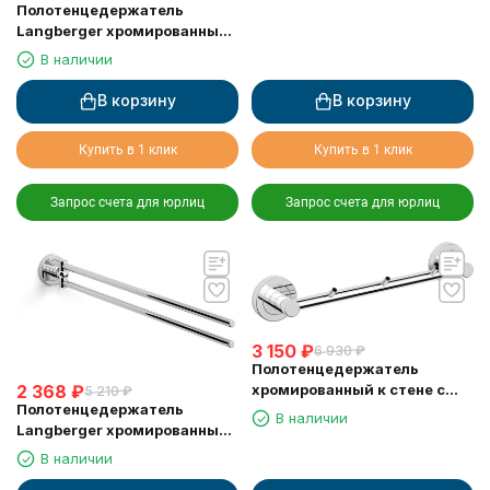
Полотенцедержатель
Langberger хромированный
к стене "полуовал" 11038B
В наличии
В корзину
В корзину
Купить в 1 клик
Купить в 1 клик
Запрос счета для юрлиц
Запрос счета для юрлиц
3 150
₽
6 930
₽
Полотенцедержатель
хромированный к стене с
2 368
₽
5 210
₽
Полотенцедержатель
тремя крючками Langberger
В наличии
Langberger хромированный
11033A
к стене двойной поворотный
В наличии
11008C