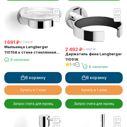
1 691
₽
3 730
₽
Мыльница Langberger
2 492
₽
5 490
₽
11015A к стене стеклянная
Держатель фена Langberger
круглая
11091A
В наличии
5.0
1
В наличии
В корзину
В корзину
Купить в 1 клик
Купить в 1 клик
Запрос счета для юрлиц
Запрос счета для юрлиц