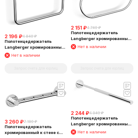
2 151
₽
4 740
₽
Полотенцедержатель
2 196
₽
4 840
₽
Langberger хромированный
Полотенцедержатель
к стене "овал" 11038A
Нет в наличии
Langberger хромированный
к стене "квадрат" 11038C
Нет в наличии
Запрос счета для юрлиц
Запрос счета для юрлиц
2 244
₽
4 940
₽
Полотенцедержатель
3 260
₽
7 180
₽
Langberger хромированный
Полотенцедержатель
к стене телескопический
Нет в наличии
хромированный к стене с
33-53 см 11009A