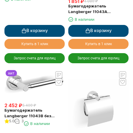
1 851
₽
4 080
₽
Бумагодержатель
Langberger 11043A
туалетной бумаги без
В наличии
крышки квадратный
В корзину
В корзину
Купить в 1 клик
Купить в 1 клик
Запрос счета для юрлиц
Запрос счета для юрлиц
хит
2 452
₽
5 400
₽
Бумагодержатель
Langberger 11043B без
5.0
3
крышки выдвижной
В наличии