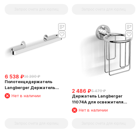
Запрос счета для юрлиц
Запрос счета для юрлиц
6 538
₽
14 390
₽
Полотенцедержатель
Langberger Держатель
2 486
₽
5 470
₽
аксессуаров и полотенца 60
Нет в наличии
Держатель Langberger
см 11004B
11074A для освежителя
воздуха
Нет в наличии
Запрос счета для юрлиц
Запрос счета для юрлиц