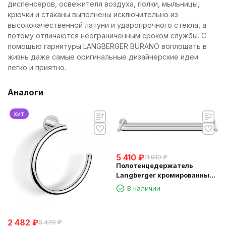
диспенсеров, освежителя воздуха, полки, мыльницы,
крючки и стаканы выполнены исключительно из
высококачественной латуни и ударопрочного стекла, а
потому отличаются неограниченным сроком службы. С
помощью гарнитуры LANGBERGER BURANO воплощать в
жизнь даже самые оригинальные дизайнерские идеи
легко и приятно.
Аналоги
хит
5 410
₽
11 910
₽
Полотенцедержатель
Langberger хромированный
к стене двойной 60 см
В наличии
11002A
2 482
₽
5 470
₽