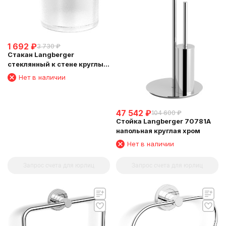
1 692
₽
3 730
₽
Стакан Langberger
стеклянный к стене круглый
11011A
Нет в наличии
47 542
₽
104 600
₽
Стойка Langberger 70781A
напольная круглая хром
Нет в наличии
Запрос счета для юрлиц
Запрос счета для юрлиц