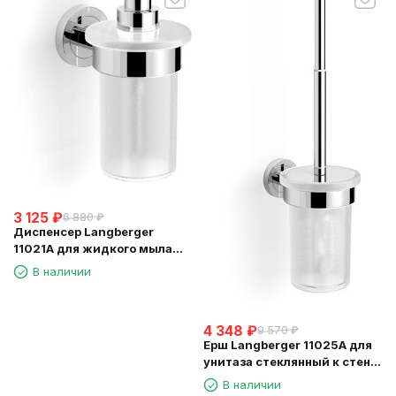
3 125
₽
6 880
₽
Диспенсер Langberger
11021A для жидкого мыла
стеклянный к стене круглый
В наличии
4 348
₽
9 570
₽
Ерш Langberger 11025A для
унитаза стеклянный к стене
круглый
В наличии