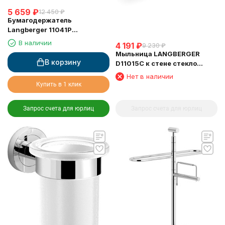
5 659
₽
12 450
₽
Бумагодержатель
Langberger 11041P
туалетной бумаги с
В наличии
4 191
₽
9 230
₽
крышкой и освежителем
Мыльница LANGBERGER
воздуха
В корзину
D11015C к стене стекло
овальная
Нет в наличии
Купить в 1 клик
Запрос счета для юрлиц
Запрос счета для юрлиц