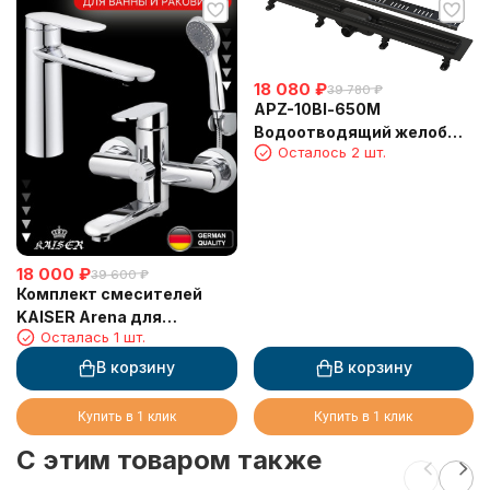
18 080
₽
39 780
₽
APZ-10Bl-650M
Водоотводящий желоб
Осталось 2 шт.
AlcaPlast с порогами для
решетки, черный
матовый
18 000
₽
39 600
₽
Комплект смесителей
KAISER Arena для
Осталась 1 шт.
раковины 33211 и для
ванны KAISER Arena
В корзину
В корзину
33022, хром
Купить в 1 клик
Купить в 1 клик
C этим товаром также