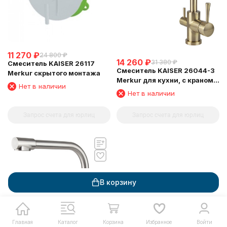
11 270
₽
24 800
₽
14 260
₽
31 380
₽
Смеситель KAISER 26117
Смеситель KAISER 26044-3
Merkur скрытого монтажа
Merkur для кухни, с краном
Нет в наличии
для питьевой воды,
Нет в наличии
бронзовый
Запрос счета для юрлиц
Запрос счета для юрлиц
В корзину
Главная
Каталог
Корзина
Избранное
Войти