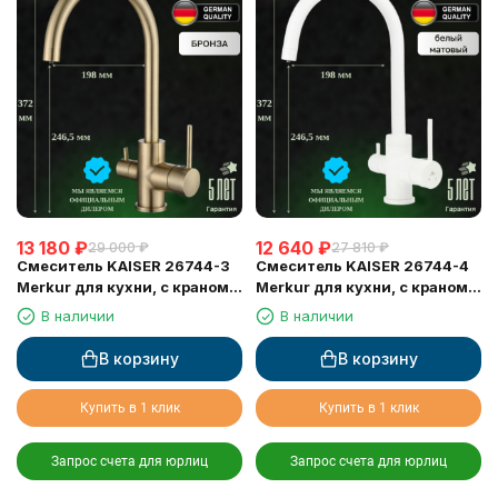
13 180
₽
12 640
₽
29 000
₽
27 810
₽
Смеситель KAISER 26744-3
Смеситель KAISER 26744-4
Merkur для кухни, с краном
Merkur для кухни, с краном
для питьевой воды,
для питьевой воды, белый
В наличии
В наличии
бронзовый
матовый
В корзину
В корзину
Купить в 1 клик
Купить в 1 клик
Запрос счета для юрлиц
Запрос счета для юрлиц