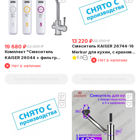
13 220
₽
29 090
₽
19 680
₽
Смеситель KAISER 26744-16
43 300
₽
Комплект "Cмеситель
Merkur для кухни, с краном
KAISER 26044 + фильтр
5.0
1
для питьевой воды,
Нет в наличии
Барьер"
Нет в наличии
Запрос счета для юрлиц
Запрос счета для юрлиц