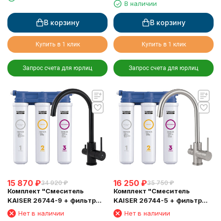
мрамор
В наличии
В корзину
В корзину
Купить в 1 клик
Купить в 1 клик
Запрос счета для юрлиц
Запрос счета для юрлиц
15 870
₽
16 250
₽
34 920
₽
35 750
₽
Комплект "Cмеситель
Комплект "Cмеситель
KAISER 26744-9 + фильтр
KAISER 26744-5 + фильтр
Барьер"
Барьер"
Нет в наличии
Нет в наличии