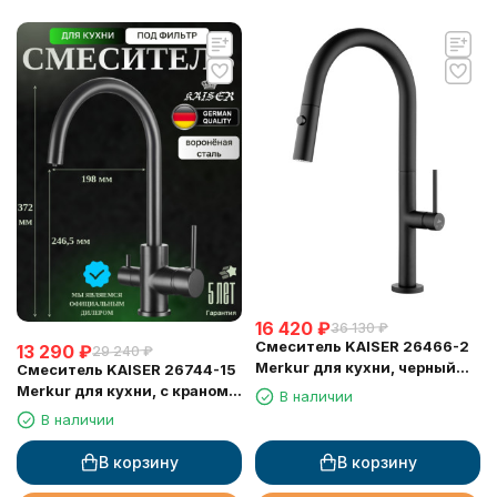
16 420
₽
36 130
₽
Смеситель KAISER 26466-2
13 290
₽
29 240
₽
Merkur для кухни, черный
Смеситель KAISER 26744-15
матовый
Merkur для кухни, с краном
В наличии
для питьевой воды,
В наличии
воронёная сталь
В корзину
В корзину