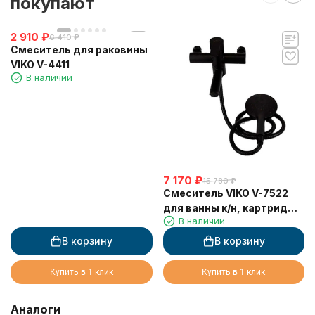
покупают
2 910
₽
6 410
₽
Смеситель для раковины
VIKO V-4411
В наличии
7 170
₽
15 780
₽
Смеситель VIKO V-7522
для ванны к/н, картридж
В наличии
Ф35, черный, латунь
В корзину
В корзину
Купить в 1 клик
Купить в 1 клик
Аналоги