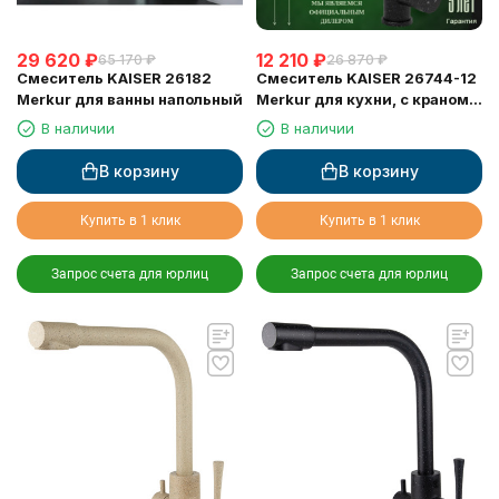
29 620
₽
12 210
₽
65 170
₽
26 870
₽
Смеситель KAISER 26182
Смеситель KAISER 26744-12
Merkur для ванны напольный
Merkur для кухни, с краном
для питьевой воды, черный
В наличии
В наличии
мрамор
В корзину
В корзину
Купить в 1 клик
Купить в 1 клик
Запрос счета для юрлиц
Запрос счета для юрлиц