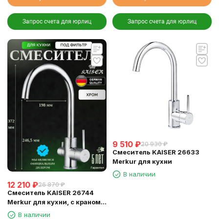
Запрос счета для юрлиц
Запрос счета для юрлиц
9 510
₽
20 930
₽
Смеситель KAISER 26633
Merkur для кухни
В наличии
12 210
₽
26 870
₽
Смеситель KAISER 26744
Merkur для кухни, с краном
для питьевой воды, хром
В наличии