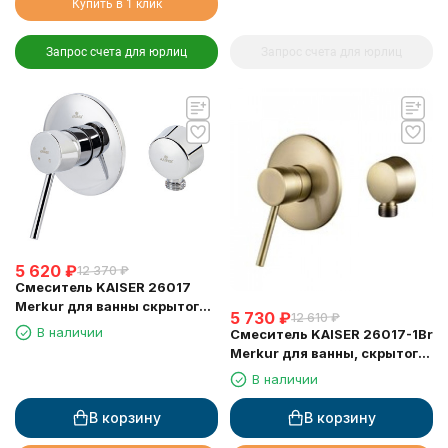
Купить в 1 клик
Запрос счета для юрлиц
Запрос счета для юрлиц
5 620
₽
12 370
₽
Смеситель KAISER 26017
Merkur для ванны скрытого
5 730
₽
12 610
₽
монтажа
В наличии
Смеситель KAISER 26017-1Br
Merkur для ванны, скрытого
монтажа
В наличии
В корзину
В корзину