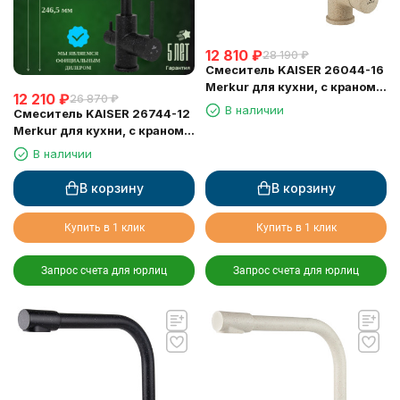
12 810
₽
28 190
₽
Смеситель KAISER 26044-16
Merkur для кухни, с краном
12 210
₽
26 870
₽
для питьевой воды,
В наличии
Смеситель KAISER 26744-12
песочный мрамор
Merkur для кухни, с краном
для питьевой воды, черный
В наличии
мрамор
В корзину
В корзину
Купить в 1 клик
Купить в 1 клик
Запрос счета для юрлиц
Запрос счета для юрлиц