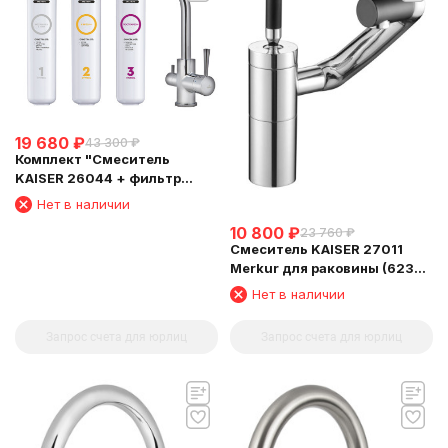
19 680
₽
43 300
₽
Комплект "Cмеситель
KAISER 26044 + фильтр
Барьер"
Нет в наличии
10 800
₽
23 760
₽
Смеситель KAISER 27011
Merkur для раковины (6239
Картридж )
Нет в наличии
Запрос счета для юрлиц
Запрос счета для юрлиц