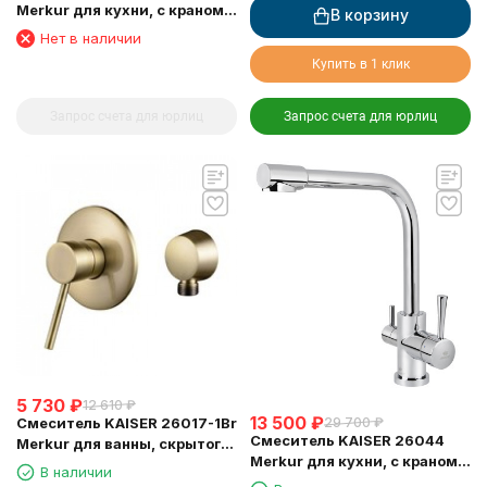
Merkur для кухни, с краном
В корзину
для питьевой воды,
Нет в наличии
песочный
Купить в 1 клик
Запрос счета для юрлиц
Запрос счета для юрлиц
5 730
₽
12 610
₽
13 500
₽
Смеситель KAISER 26017-1Br
29 700
₽
Смеситель KAISER 26044
Merkur для ванны, скрытого
Merkur для кухни, с краном
монтажа
В наличии
для питьевой воды, хром