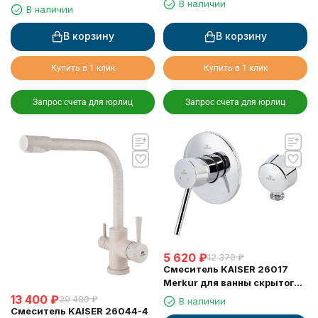
В наличии
для питьевой воды,
В наличии
песочный
бежевый мрамор
В корзину
В корзину
Купить в 1 клик
Купить в 1 клик
Запрос счета для юрлиц
Запрос счета для юрлиц
5 620
₽
12 370
₽
Смеситель KAISER 26017
Merkur для ванны скрытого
монтажа
13 400
₽
29 480
₽
В наличии
Смеситель KAISER 26044-4