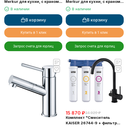
Merkur для кухни, с краном
Merkur для кухни, с краном
для питьевой воды, белый
для питьевой воды, черный
В наличии
В наличии
глянц
мрамор
В корзину
В корзину
Купить в 1 клик
Купить в 1 клик
Запрос счета для юрлиц
Запрос счета для юрлиц
15 870
₽
34 920
₽
Комплект "Cмеситель
KAISER 26744-9 + фильтр