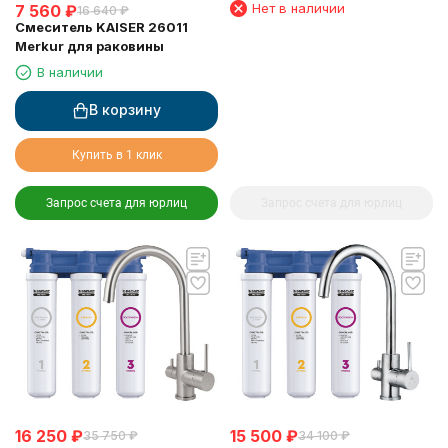
Барьер"
Нет в наличии
7 560
₽
16 640
₽
Смеситель KAISER 26011
Merkur для раковины
В наличии
В корзину
Купить в 1 клик
Запрос счета для юрлиц
Запрос счета для юрлиц
16 250
₽
15 500
₽
35 750
₽
34 100
₽