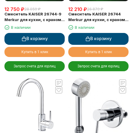
12 750
₽
12 210
₽
28 050
₽
26 870
₽
Смеситель KAISER 26744-9
Смеситель KAISER 26744
Merkur для кухни, с краном
Merkur для кухни, с краном
для питьевой воды, черный
для питьевой воды, хром
В наличии
В наличии
матовый
В корзину
В корзину
Купить в 1 клик
Купить в 1 клик
Запрос счета для юрлиц
Запрос счета для юрлиц