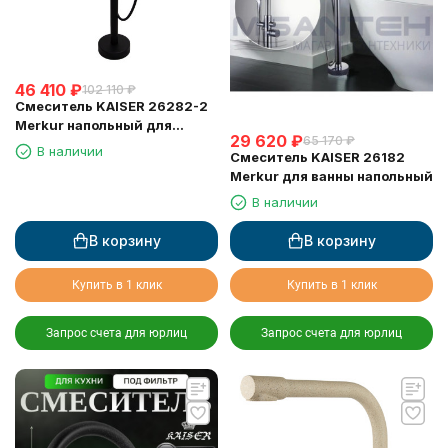
46 410
₽
102 110
₽
Смеситель KAISER 26282-2
Merkur напольный для
29 620
₽
65 170
₽
ванны, чёрный матовый
В наличии
Смеситель KAISER 26182
Merkur для ванны напольный
В наличии
В корзину
В корзину
Купить в 1 клик
Купить в 1 клик
Запрос счета для юрлиц
Запрос счета для юрлиц