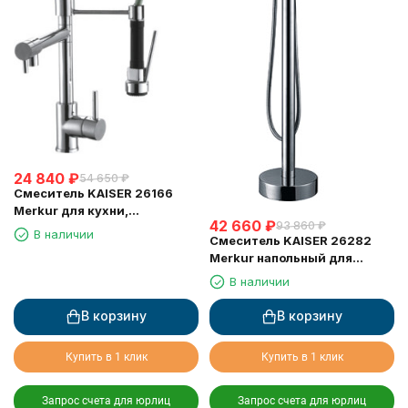
24 840
₽
54 650
₽
Смеситель KAISER 26166
Merkur для кухни,
42 660
₽
93 860
₽
поворотный, выдвижной
В наличии
Смеситель KAISER 26282
(шланг 0013)
Merkur напольный для
ванны, Хром
В наличии
В корзину
В корзину
Купить в 1 клик
Купить в 1 клик
Запрос счета для юрлиц
Запрос счета для юрлиц