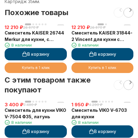
Картридж 35мм.
Похожие товары
12 210
₽
12 210
₽
26 870
₽
26 870
₽
Смеситель KAISER 26744
Смеситель KAISER 31844-
Merkur для кухни, с
2 Vincent для кухни с
В наличии
В наличии
краном для питьевой
краном для питьевой
воды, хром
воды
В корзину
В корзину
Купить в 1 клик
Купить в 1 клик
C этим товаром также
покупают
3 400
₽
1 950
₽
7 480
₽
4 290
₽
Смеситель для кухни VIKO
Смеситель VIKO V-6703
V-7504 Ф35, латунь
для кухни
В наличии
В наличии
В корзину
В корзину