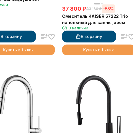
ичии
татом белый
37 800
₽
-55%
83 160
₽
Смеситель KAISER 57222 Trio
напольный для ванны, хром
В наличии
В корзину
В корзину
Купить в 1 клик
Купить в 1 клик