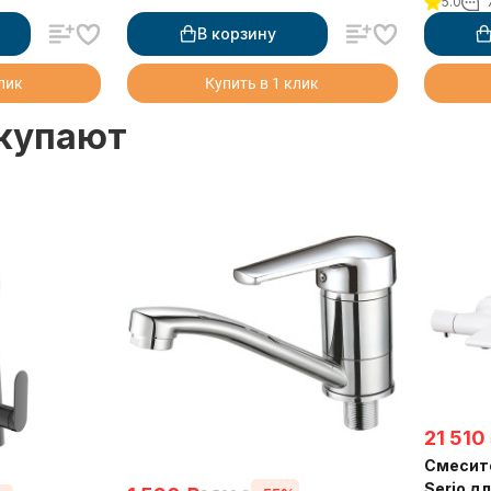
5.0
В корзину
клик
Купить в 1 клик
окупают
21 510
Смесите
Serio д