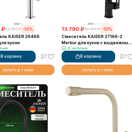
₽
13 790
₽
-55%
-55%
32 320
₽
30 340
₽
ель KAISER 26466
Смеситель KAISER 27166-2
для кухни
Merkur для кухни с выдвижным
ичии
В наличии
изливом
В корзину
В корзину
Купить в 1 клик
Купить в 1 клик