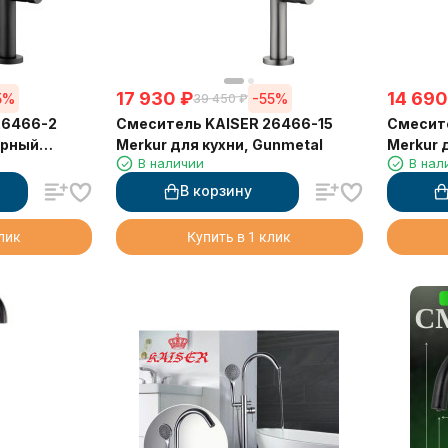
17 930
₽
14 690
5%
-55%
39 450
₽
26466-2
Смеситель KAISER 26466-15
Смесит
ерный
Merkur для кухни, Gunmetal
Merkur 
В наличии
В нал
В корзину
клик
Купить в 1 клик