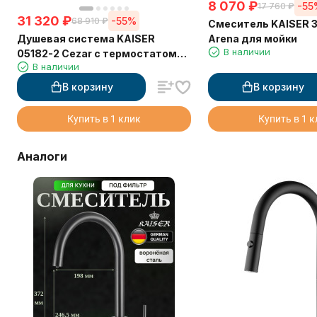
8 070
₽
-55
17 760
₽
31 320
₽
-55%
68 910
₽
Смеситель KAISER 
Душевая система KAISER
Arena для мойки
В наличии
05182-2 Cezar с термостатом
В наличии
6282
В корзину
В корзину
Купить в 1 клик
Купить в 1 
Аналоги