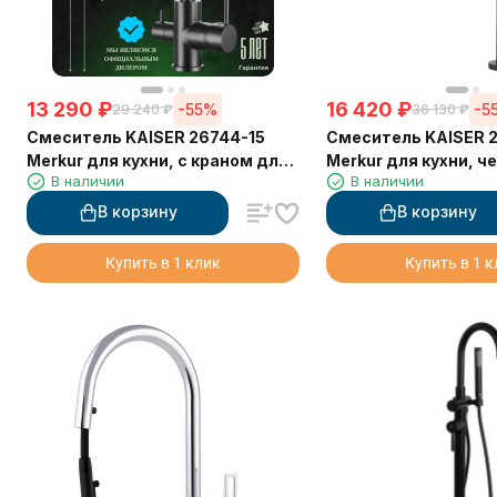
13 290
₽
16 420
₽
-55%
-5
29 240
₽
36 130
₽
Смеситель KAISER 26744-15
Смеситель KAISER 
Merkur для кухни, с краном для
Merkur для кухни, ч
В наличии
В наличии
питьевой воды, воронёная
матовый
сталь
В корзину
В корзину
Купить в 1 клик
Купить в 1 