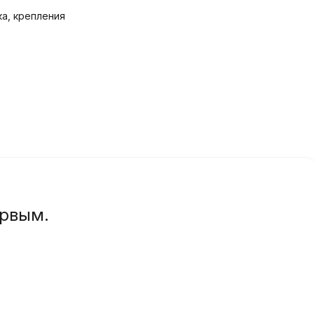
ка, крепления
ервым.