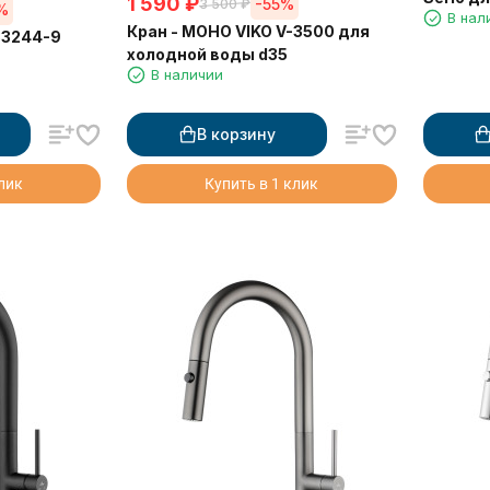
1 590
₽
-55%
3 500
₽
%
В нал
термос
Кран - МОНО VIKO V-3500 для
33244-9
холодной воды d35
В наличии
В корзину
клик
Купить в 1 клик