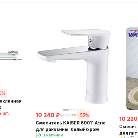
55%
теклянная
D
2 шт.
10 240
₽
-55%
22 530
₽
10 220
Смеситель KAISER 60011 Atrio
Смесите
для раковины, белый/хром
для пит
В наличии