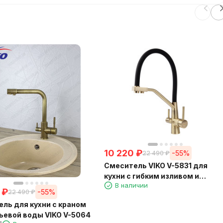
10 220
₽
-55%
22 490
₽
Смеситель VIKO V-5831 для
кухни с гибким изливом и
В наличии
подключением к фильтру 2 в 1
₽
-55%
22 490
₽
(нержавеющая сталь)
ль для кухни с краном
картридж d35 мм, (корпус/
ьевой воды VIKO V-5064
излив: бронза/черный)