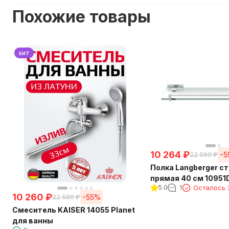
Похожие товары
хит
10 264
₽
-
22 590
₽
Полка Langberger с
прямая 40 см 10951
5.0
1
Осталось 
10 260
₽
-55%
22 580
₽
Смеситель KAISER 14055 Planet
для ванны