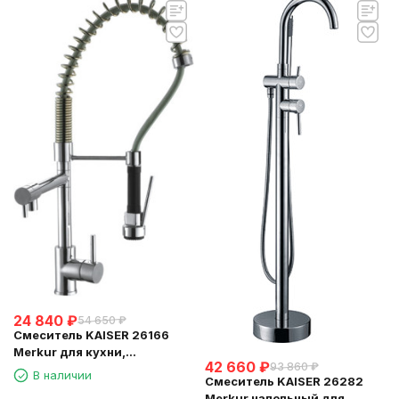
24 840
₽
54 650
₽
Смеситель KAISER 26166
Merkur для кухни,
42 660
₽
93 860
₽
поворотный, выдвижной
В наличии
Смеситель KAISER 26282
(шланг 0013)
Merkur напольный для