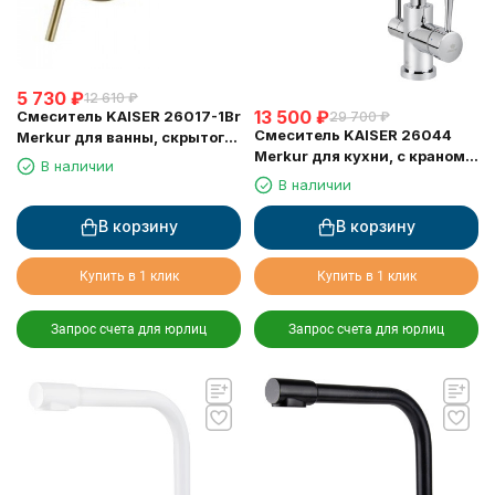
5 730
₽
12 610
₽
13 500
₽
Смеситель KAISER 26017-1Br
29 700
₽
Смеситель KAISER 26044
Merkur для ванны, скрытого
Merkur для кухни, с краном
монтажа
В наличии
для питьевой воды, хром
В наличии
В корзину
В корзину
Купить в 1 клик
Купить в 1 клик
Запрос счета для юрлиц
Запрос счета для юрлиц