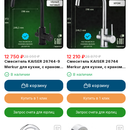
12 750
₽
12 210
₽
28 050
₽
26 870
₽
Смеситель KAISER 26744-9
Смеситель KAISER 26744
Merkur для кухни, с краном
Merkur для кухни, с краном
для питьевой воды, черный
для питьевой воды, хром
В наличии
В наличии
матовый
В корзину
В корзину
Купить в 1 клик
Купить в 1 клик
Запрос счета для юрлиц
Запрос счета для юрлиц