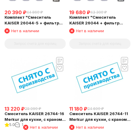
20 390
₽
19 680
₽
44 860
₽
43 300
₽
Комплект "Cмеситель
Комплект "Cмеситель
KAISER 26044-5 + фильтр
KAISER 26044 + фильтр
Барьер"
Барьер"
Нет в наличии
Нет в наличии
Запрос счета для юрлиц
Запрос счета для юрлиц
13 220
₽
11 180
₽
29 090
₽
24 600
₽
Смеситель KAISER 26744-16
Смеситель KAISER 26744-11
Merkur для кухни, с краном
Merkur для кухни, с краном
5.0
1
для питьевой воды,
для питьевой воды,
Нет в наличии
Нет в наличии