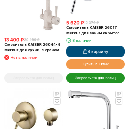
5 620
₽
12 370
₽
Смеситель KAISER 26017
Merkur для ванны скрытого
монтажа
13 400
₽
29 480
₽
В наличии
Смеситель KAISER 26044-4
Merkur для кухни, с краном
В корзину
для питьевой воды,
Нет в наличии
песочный
Купить в 1 клик
Запрос счета для юрлиц
Запрос счета для юрлиц