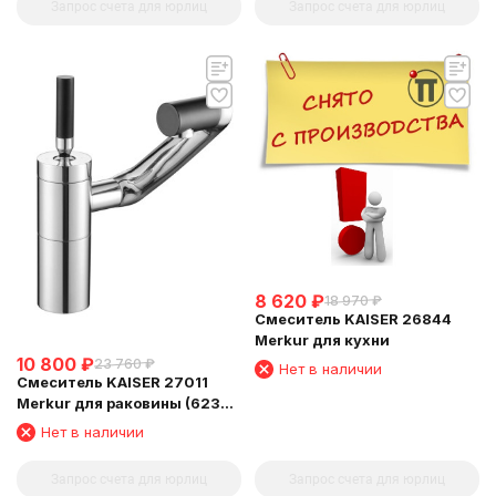
Запрос счета для юрлиц
Запрос счета для юрлиц
8 620
₽
18 970
₽
Смеситель KAISER 26844
Merkur для кухни
10 800
₽
23 760
₽
Нет в наличии
Смеситель KAISER 27011
Merkur для раковины (6239
Картридж )
Нет в наличии
Запрос счета для юрлиц
Запрос счета для юрлиц