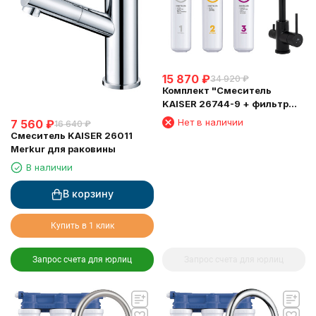
15 870
₽
34 920
₽
Комплект "Cмеситель
KAISER 26744-9 + фильтр
Барьер"
Нет в наличии
7 560
₽
16 640
₽
Смеситель KAISER 26011
Merkur для раковины
В наличии
В корзину
Купить в 1 клик
Запрос счета для юрлиц
Запрос счета для юрлиц