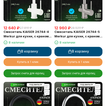
12 640
₽
12 960
₽
27 810
₽
28 520
₽
Смеситель KAISER 26744-4
Смеситель KAISER 26744-5
Merkur для кухни, с краном
Merkur для кухни, с краном
для питьевой воды, белый
для питьевой воды, серебро
В наличии
В наличии
матовый
В корзину
В корзину
Купить в 1 клик
Купить в 1 клик
Запрос счета для юрлиц
Запрос счета для юрлиц