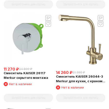
Запрос счета для юрлиц
Запрос счета для юрлиц
11 270
₽
24 800
₽
14 260
₽
31 380
₽
Смеситель KAISER 26117
Смеситель KAISER 26044-3
Merkur скрытого монтажа
Merkur для кухни, с краном
Нет в наличии
для питьевой воды,
Нет в наличии
бронзовый
Запрос счета для юрлиц
Запрос счета для юрлиц