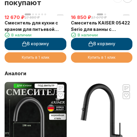
покупают
12 670
₽
16 850
₽
27 880
₽
37 070
₽
Смеситель для кухни с
Смеситель KAISER 05422
краном для питьевой
Serio для ванны с
В наличии
В наличии
воды VIKO V-5608 с
душевым гарнитуром
гибким серым изливом
Комплект
В корзину
В корзину
Silver (латунь) Ø35
Купить в 1 клик
Купить в 1 клик
Аналоги