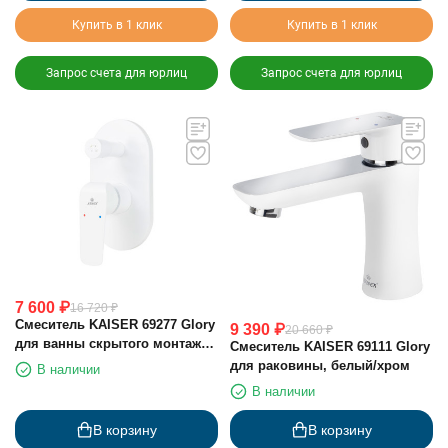
Купить в 1 клик
Купить в 1 клик
Запрос счета для юрлиц
Запрос счета для юрлиц
7 600
₽
16 720
₽
Смеситель KAISER 69277 Glory
9 390
₽
20 660
₽
для ванны скрытого монтажа
Смеситель KAISER 69111 Glory
белый глянец
для раковины, белый/хром
В наличии
В наличии
В корзину
В корзину