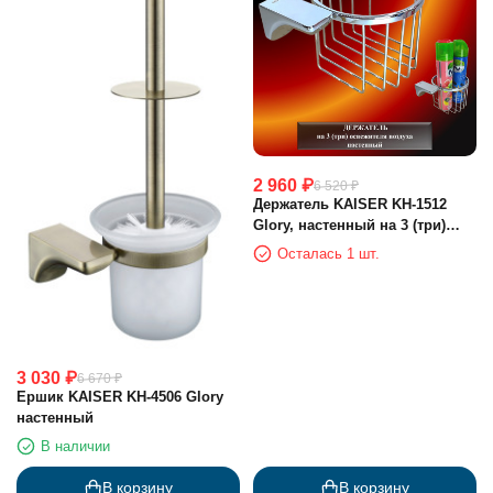
2 960
₽
6 520
₽
Держатель KAISER KH-1512
Glory, настенный на 3 (три)
освежителя воздуха
Осталась 1 шт.
3 030
₽
6 670
₽
Ершик KAISER KH-4506 Glory
настенный
В наличии
В корзину
В корзину