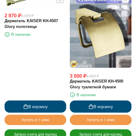
2 870
₽
6 320
₽
Держатель KAISER KH-4507
Glory полотенца
В наличии
3 000
₽
6 600
₽
Держатель KAISER KH-4500
Glory туалетной бумаги
В наличии
В корзину
В корзину
Купить в 1 клик
Купить в 1 клик
Запрос счета для юрлиц
Запрос счета для юрлиц