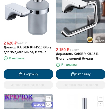
2 620
₽
5 770
₽
Дозатор KAISER KH-1510 Glory
2 150
₽
4 730
₽
для жидкого мыла, к стене
Держатель KAISER KH-1511
В наличии
Glory туалетной бумаги
В наличии
В корзину
В корзину
Запрос счета для юрлиц
Запрос счета для юрлиц