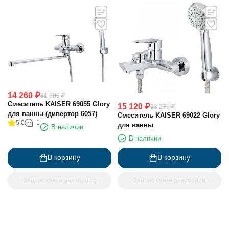
14 260
₽
31 380
₽
Смеситель KAISER 69055 Glory
15 120
₽
33 270
₽
для ванны (дивертор 6057)
Смеситель KAISER 69022 Glory
5.0
1
для ванны
В наличии
В наличии
В корзину
В корзину
Запрос счета для юрлиц
Запрос счета для юрлиц