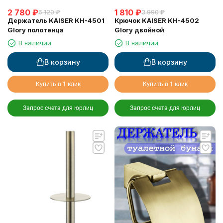
2 780
₽
1 810
₽
6 120
₽
3 990
₽
Держатель KAISER KH-4501
Крючок KAISER KH-4502
Glory полотенца
Glory двойной
В наличии
В наличии
В корзину
В корзину
Купить в 1 клик
Купить в 1 клик
Запрос счета для юрлиц
Запрос счета для юрлиц