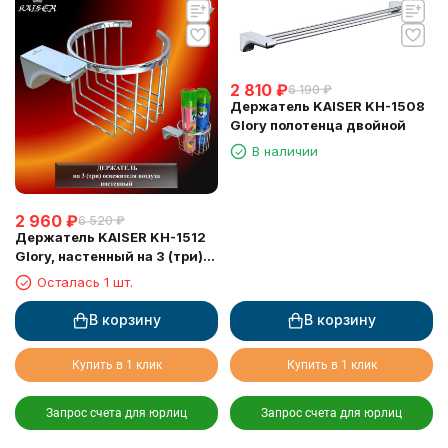
2 810
₽
6 190
₽
Держатель KAISER KH-1508
Glory полотенца двойной
В наличии
2 960
₽
6 520
₽
Держатель KAISER KH-1512
Glory, настенный на 3 (три)
освежителя воздуха
Осталась 1 шт.
В корзину
В корзину
Купить в 1 клик
Купить в 1 клик
Запрос счета для юрлиц
Запрос счета для юрлиц