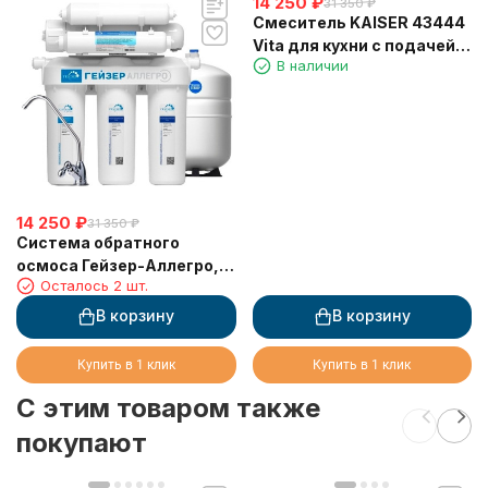
14 250
₽
31 350
₽
Смеситель KAISER 43444
Vita для кухни с подачей
В наличии
фильтрованной воды и
выдвижной лейкой
14 250
₽
31 350
₽
Система обратного
осмоса Гейзер-Аллегро,(
Осталось 2 шт.
метал бак 12л.)
В корзину
В корзину
Купить в 1 клик
Купить в 1 клик
C этим товаром также
покупают