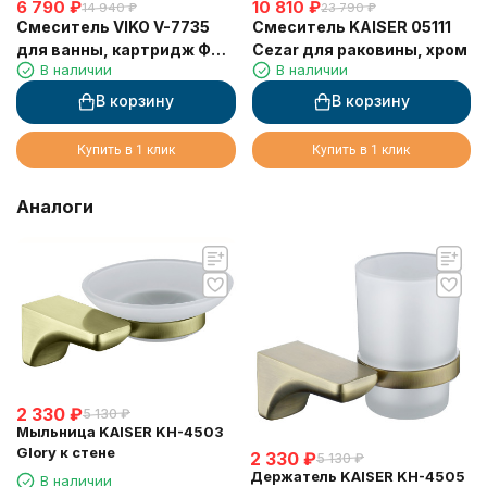
6 790
₽
10 810
₽
14 940
₽
23 790
₽
Смеситель VIKO V-7735
Смеситель KAISER 05111
для ванны, картридж Ф35
Cezar для раковины, хром
В наличии
В наличии
мм, излив L-30 см,
нержавеющая сталь,
В корзину
В корзину
серебро
Купить в 1 клик
Купить в 1 клик
Аналоги
2 330
₽
5 130
₽
Мыльница KAISER KH-4503
Glory к стене
2 330
₽
5 130
₽
Держатель KAISER KH-4505
В наличии