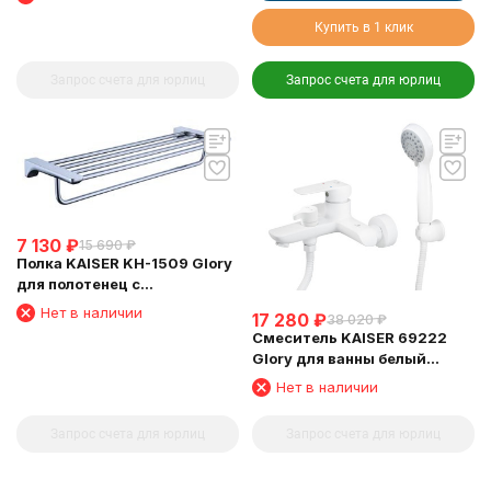
Купить в 1 клик
Запрос счета для юрлиц
Запрос счета для юрлиц
7 130
₽
15 690
₽
Полка KAISER KH-1509 Glory
для полотенец с
держателем
Нет в наличии
17 280
₽
38 020
₽
Смеситель KAISER 69222
Glory для ванны белый
глянец
Нет в наличии
Запрос счета для юрлиц
Запрос счета для юрлиц