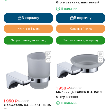
Glory стакана, настенный
В наличии
В корзину
В корзину
Купить в 1 клик
Купить в 1 клик
Запрос счета для юрлиц
Запрос счета для юрлиц
1 950
₽
4 290
₽
Мыльница KAISER KH-1503
Glory к стене
1 950
₽
4 290
₽
В наличии
Держатель KAISER KH-1505