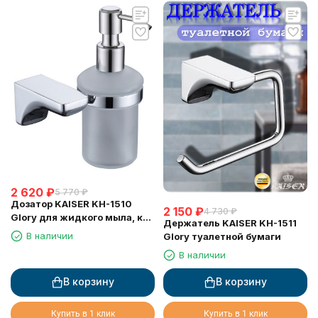
2 620
₽
5 770
₽
Дозатор KAISER KH-1510
2 150
₽
4 730
₽
Glory для жидкого мыла, к
Держатель KAISER KH-1511
стене
В наличии
Glory туалетной бумаги
В наличии
В корзину
В корзину
Купить в 1 клик
Купить в 1 клик