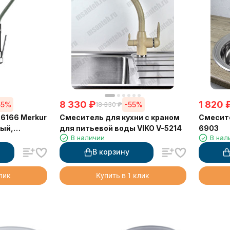
8 330
₽
1 820
55%
-55%
18 330
₽
6166 Merkur
Смеситель для кухни с краном
Смесите
ный,
для питьевой воды VIKO V-5214
6903
В наличии
В нал
013)
В корзину
клик
Купить в 1 клик