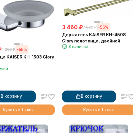
3 460
₽
-55%
7 620
₽
Держатель KAISER KH-4508
Glory полотенца, двойной
В наличии
₽
-55%
4 290
₽
а KAISER KH-1503 Glory
ичии
В корзину
В корзину
Купить в 1 клик
Купить в 1 клик