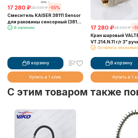
17 280
₽
-55%
38 020
₽
Смеситель KAISER 38111 Sensor
для раковины сенсорный (3810,
17 280
₽
В наличии
-5
38 020
₽
3820)
Кран шаровый VALT
VT.214.N.11 г/г 3" руч
Осталось нескольк
В корзину
В корзину
Купить в 1 клик
Купить в 1 
C этим товаром также п