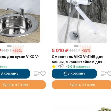
₽
5 010
₽
-55%
-55%
4 010
₽
11 030
₽
ль для кухни VIKO V-
Смеситель VIKO V-4145 для
ванны, с кронштейном для
ичии
5.0
4
В наличии
душевой лейки, белый/хром
В корзину
В корзину
Купить в 1 клик
Купить в 1 клик