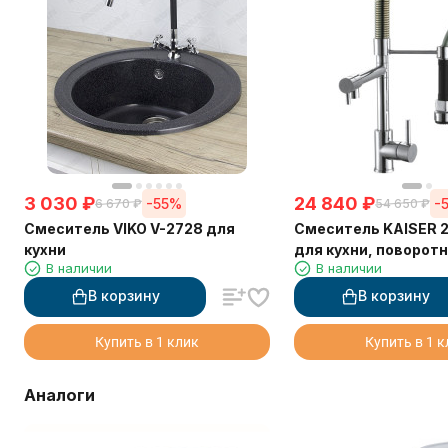
3 030
₽
24 840
₽
-55%
-
6 670
₽
54 650
₽
Смеситель VIKO V-2728 для
Смеситель KAISER 2
кухни
для кухни, поворот
В наличии
В наличии
выдвижной (шланг 0
В корзину
В корзину
Купить в 1 клик
Купить в 1 
Аналоги