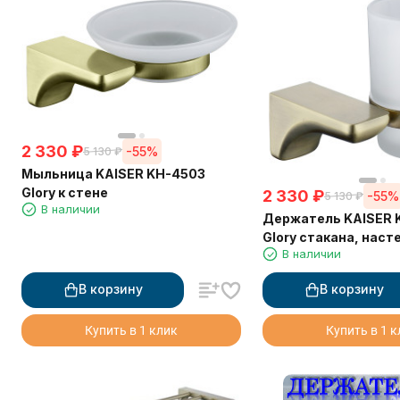
2 330
₽
-55%
5 130
₽
Мыльница KAISER KH-4503
Glory к стене
2 330
₽
-55%
5 130
₽
В наличии
Держатель KAISER 
Glory стакана, нас
В наличии
В корзину
В корзину
Купить в 1 клик
Купить в 1 