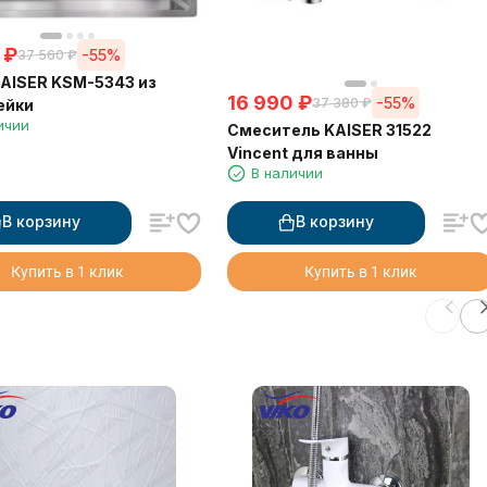
₽
-55%
37 560
₽
AISER KSM-5343 из
16 990
₽
-55%
37 380
₽
ейки
ичии
Смеситель KAISER 31522
Vincent для ванны
В наличии
В корзину
В корзину
Купить в 1 клик
Купить в 1 клик