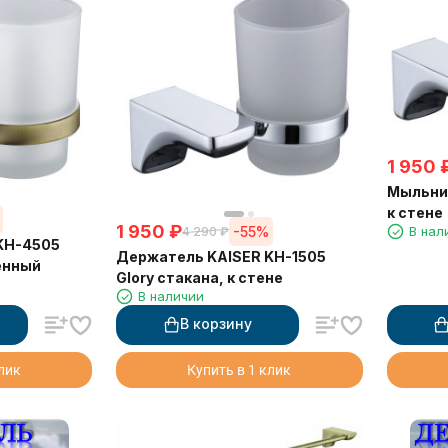
1 950
Мыльниц
к стене
1 950
₽
-55%
В нал
4 290
₽
KH-4505
Держатель KAISER KH-1505
тенный
Glory стакана, к стене
В наличии
В корзину
клик
Купить в 1 клик