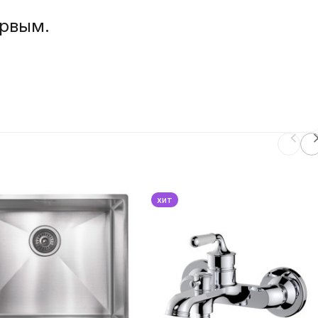
ервым.
хит