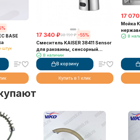
17 070
Мойка K
5%
нержав
17 340
₽
-55%
38 150
₽
EC BASЕ
В нал
ка
Смеситель KAISER 38411 Sensor
о штук
для раковины, сенсорный
В наличии
(3820)
В корзину
клик
Купить в 1 клик
окупают