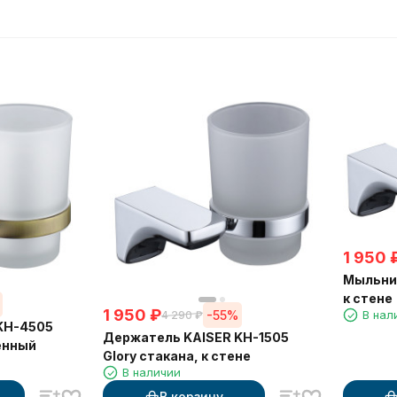
1 950
Мыльниц
к стене
1 950
₽
-55%
В нал
4 290
₽
KH-4505
Держатель KAISER KH-1505
тенный
Glory стакана, к стене
В наличии
В корзину