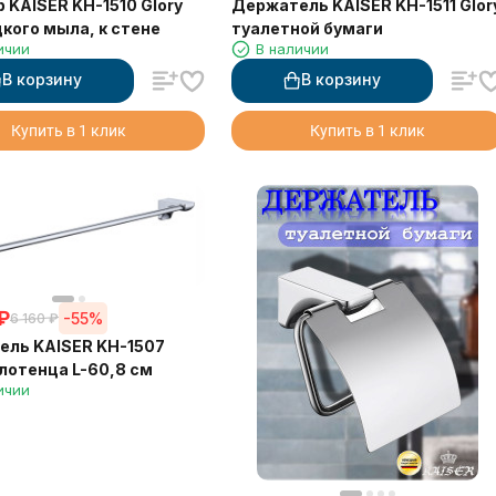
 KAISER KH-1510 Glory
Держатель KAISER KH-1511 Glor
кого мыла, к стене
туалетной бумаги
ичии
В наличии
В корзину
В корзину
Купить в 1 клик
Купить в 1 клик
₽
-55%
6 160
₽
ль KAISER KH-1507
олотенца L-60,8 см
ичии