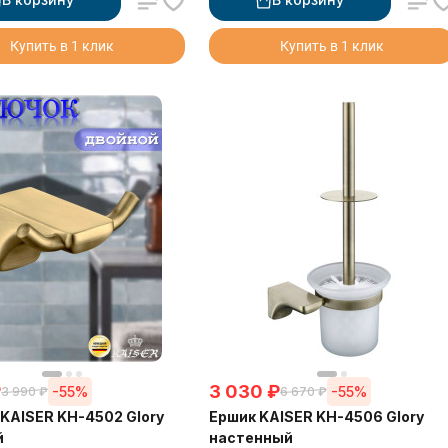
Купить в 1 клик
Купить в 1 клик
₽
3 030
₽
-55%
-55%
3 990
₽
6 670
₽
KAISER KH-4502 Glory
Ершик KAISER KH-4506 Glory
й
настенный