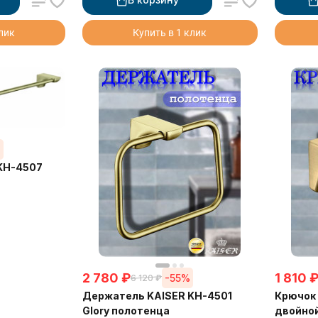
клик
Купить в 1 клик
%
KH-4507
2 780
₽
1 810
-55%
6 120
₽
Держатель KAISER KH-4501
Крючок 
Glory полотенца
двойно