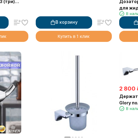
Дозатор
3 (три)
для жид
а
В нал
В корзину
клик
Купить в 1 клик
2 800
Держате
Glory п
В нал