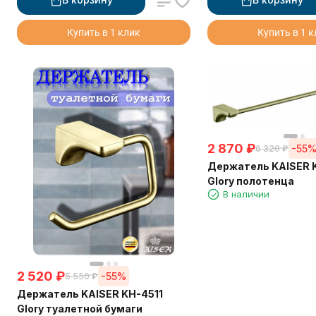
Купить в 1 клик
Купить в 1 
2 870
₽
-55
6 320
₽
Держатель KAISER 
Glory полотенца
В наличии
2 520
₽
-55%
5 550
₽
Держатель KAISER KH-4511
Glory туалетной бумаги