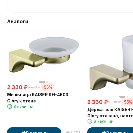
Аналоги
2 330
₽
-55%
5 130
₽
Мыльница KAISER KH-4503
Glory к стене
2 330
₽
-55%
5 130
₽
В наличии
Держатель KAISER 
Glory стакана, нас
В наличии
В корзину
В корзину