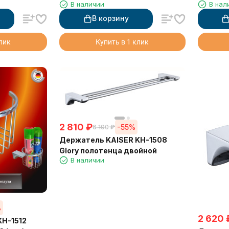
В наличии
В нал
В корзину
клик
Купить в 1 клик
2 810
₽
-55%
6 190
₽
Держатель KAISER KH-1508
Glory полотенца двойной
В наличии
%
2 620
KH-1512