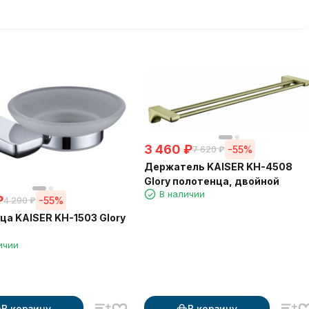
3 460
₽
-55%
7 620
₽
Держатель KAISER KH-4508
Glory полотенца, двойной
В наличии
₽
-55%
4 290
₽
а KAISER KH-1503 Glory
ичии
В корзину
В корзину