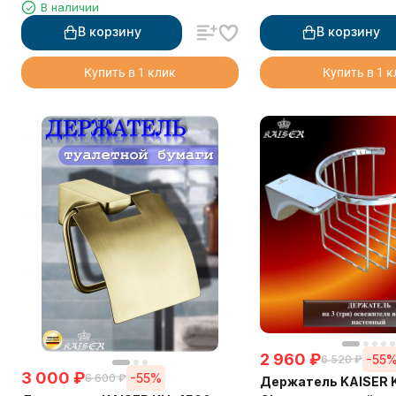
В наличии
В корзину
В корзину
Купить в 1 клик
Купить в 1 
2 960
₽
-55
6 520
₽
3 000
₽
-55%
6 600
₽
Держатель KAISER 